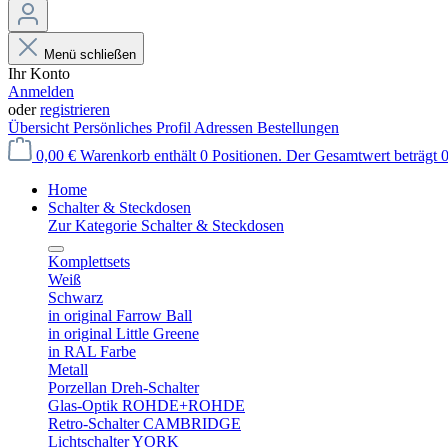
Menü schließen
Ihr Konto
Anmelden
oder
registrieren
Übersicht
Persönliches Profil
Adressen
Bestellungen
0,00 €
Warenkorb enthält 0 Positionen. Der Gesamtwert beträgt 0
Home
Schalter & Steckdosen
Zur Kategorie Schalter & Steckdosen
Komplettsets
Weiß
Schwarz
in original Farrow Ball
in original Little Greene
in RAL Farbe
Metall
Porzellan Dreh-Schalter
Glas-Optik ROHDE+ROHDE
Retro-Schalter CAMBRIDGE
Lichtschalter YORK