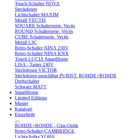
Touch-Schalter NOVA
Steckdosen
Lichtschalter MAXIM
Metall VECTIS
SQUARE Schalterserie. Vectis
ROUND Schalterserie. Vectis
CUBE Schalterserie. Vectis
Metall CJC
Retro-Schalter NINA 230V
Retro-Schalter NINA KNX
Touch LUCIA SmartHome
LISA - Taster 230V
Steckdosen VICTOR
Steckdosen unsichtbar PURIST. ROHDE+ROHDE
Drehschalter
Schwarz MATT
SmartHome
Limited Editions
Muster
Kataloge
Einzelteile
ROHDE+ROHDE - Glas-Optik
Retro-Schalter-CAMBRIDGE
Lichtschalter YORK