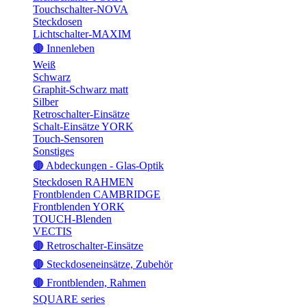
Touchschalter-NOVA
Steckdosen
Lichtschalter-MAXIM
🟤 Innenleben
Weiß
Schwarz
Graphit-Schwarz matt
Silber
Retroschalter-Einsätze
Schalt-Einsätze YORK
Touch-Sensoren
Sonstiges
🟤 Abdeckungen - Glas-Optik
Steckdosen RAHMEN
Frontblenden CAMBRIDGE
Frontblenden YORK
TOUCH-Blenden
VECTIS
🟤 Retroschalter-Einsätze
🟤 Steckdoseneinsätze, Zubehör
🟤 Frontblenden, Rahmen
SQUARE series