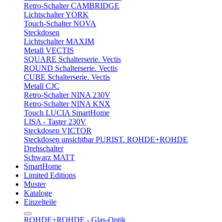
Retro-Schalter CAMBRIDGE
Lichtschalter YORK
Touch-Schalter NOVA
Steckdosen
Lichtschalter MAXIM
Metall VECTIS
SQUARE Schalterserie. Vectis
ROUND Schalterserie. Vectis
CUBE Schalterserie. Vectis
Metall CJC
Retro-Schalter NINA 230V
Retro-Schalter NINA KNX
Touch LUCIA SmartHome
LISA - Taster 230V
Steckdosen VICTOR
Steckdosen unsichtbar PURIST. ROHDE+ROHDE
Drehschalter
Schwarz MATT
SmartHome
Limited Editions
Muster
Kataloge
Einzelteile
ROHDE+ROHDE - Glas-Optik