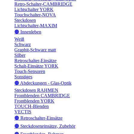
Retro-Schalter-CAMBRIDGE
Lichtschalter YORK
Touchschalter-NOVA
Steckdosen
Lichtschalter-MAXIM
🟤 Innenleben
Weiß
Schwarz
Graphit-Schwarz matt
Silber
Retroschalter-Einsätze
Schalt-Einsätze YORK
Touch-Sensoren
Sonstiges
🟤 Abdeckungen - Glas-Optik
Steckdosen RAHMEN
Frontblenden CAMBRIDGE
Frontblenden YORK
TOUCH-Blenden
VECTIS
🟤 Retroschalter-Einsätze
🟤 Steckdoseneinsätze, Zubehör