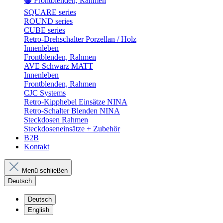
🟤 Frontblenden, Rahmen
SQUARE series
ROUND series
CUBE series
Retro-Drehschalter Porzellan / Holz
Innenleben
Frontblenden, Rahmen
AVE Schwarz MATT
Innenleben
Frontblenden, Rahmen
CJC Systems
Retro-Kipphebel Einsätze NINA
Retro-Schalter Blenden NINA
Steckdosen Rahmen
Steckdoseneinsätze + Zubehör
B2B
Kontakt
Menü schließen
Deutsch
Deutsch
English