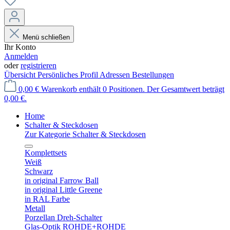
Menü schließen
Ihr Konto
Anmelden
oder
registrieren
Übersicht
Persönliches Profil
Adressen
Bestellungen
0,00 €
Warenkorb enthält 0 Positionen. Der Gesamtwert beträgt
0,00 €.
Home
Schalter & Steckdosen
Zur Kategorie Schalter & Steckdosen
Komplettsets
Weiß
Schwarz
in original Farrow Ball
in original Little Greene
in RAL Farbe
Metall
Porzellan Dreh-Schalter
Glas-Optik ROHDE+ROHDE