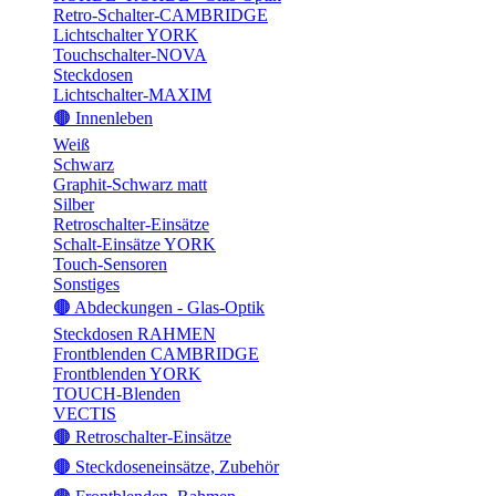
Retro-Schalter-CAMBRIDGE
Lichtschalter YORK
Touchschalter-NOVA
Steckdosen
Lichtschalter-MAXIM
🟤 Innenleben
Weiß
Schwarz
Graphit-Schwarz matt
Silber
Retroschalter-Einsätze
Schalt-Einsätze YORK
Touch-Sensoren
Sonstiges
🟤 Abdeckungen - Glas-Optik
Steckdosen RAHMEN
Frontblenden CAMBRIDGE
Frontblenden YORK
TOUCH-Blenden
VECTIS
🟤 Retroschalter-Einsätze
🟤 Steckdoseneinsätze, Zubehör