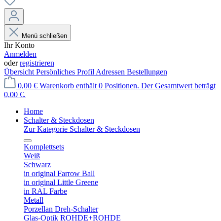
Menü schließen
Ihr Konto
Anmelden
oder
registrieren
Übersicht
Persönliches Profil
Adressen
Bestellungen
0,00 €
Warenkorb enthält 0 Positionen. Der Gesamtwert beträgt
0,00 €.
Home
Schalter & Steckdosen
Zur Kategorie Schalter & Steckdosen
Komplettsets
Weiß
Schwarz
in original Farrow Ball
in original Little Greene
in RAL Farbe
Metall
Porzellan Dreh-Schalter
Glas-Optik ROHDE+ROHDE