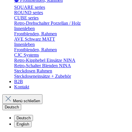
🟤 Frontblenden, Rahmen
SQUARE series
ROUND series
CUBE series
Retro-Drehschalter Porzellan / Holz
Innenleben
Frontblenden, Rahmen
AVE Schwarz MATT
Innenleben
Frontblenden, Rahmen
CJC Systems
Retro-Kipphebel Einsätze NINA
Retro-Schalter Blenden NINA
Steckdosen Rahmen
Steckdoseneinsätze + Zubehör
B2B
Kontakt
Menü schließen
Deutsch
Deutsch
English