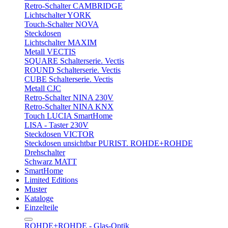
Retro-Schalter CAMBRIDGE
Lichtschalter YORK
Touch-Schalter NOVA
Steckdosen
Lichtschalter MAXIM
Metall VECTIS
SQUARE Schalterserie. Vectis
ROUND Schalterserie. Vectis
CUBE Schalterserie. Vectis
Metall CJC
Retro-Schalter NINA 230V
Retro-Schalter NINA KNX
Touch LUCIA SmartHome
LISA - Taster 230V
Steckdosen VICTOR
Steckdosen unsichtbar PURIST. ROHDE+ROHDE
Drehschalter
Schwarz MATT
SmartHome
Limited Editions
Muster
Kataloge
Einzelteile
ROHDE+ROHDE - Glas-Optik