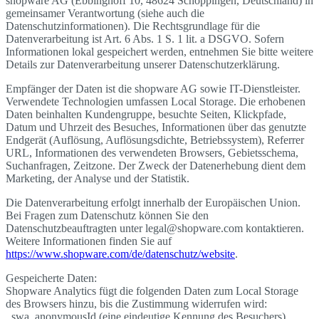
shopware AG (Ebbinghoff 10, 48624 Schöppingen, Deutschland) in
gemeinsamer Verantwortung (siehe auch die
Datenschutzinformationen). Die Rechtsgrundlage für die
Datenverarbeitung ist Art. 6 Abs. 1 S. 1 lit. a DSGVO. Sofern
Informationen lokal gespeichert werden, entnehmen Sie bitte weitere
Details zur Datenverarbeitung unserer Datenschutzerklärung.
Empfänger der Daten ist die shopware AG sowie IT-Dienstleister.
Verwendete Technologien umfassen Local Storage. Die erhobenen
Daten beinhalten Kundengruppe, besuchte Seiten, Klickpfade,
Datum und Uhrzeit des Besuches, Informationen über das genutzte
Endgerät (Auflösung, Auflösungsdichte, Betriebssystem), Referrer
URL, Informationen des verwendeten Browsers, Gebietsschema,
Suchanfragen, Zeitzone. Der Zweck der Datenerhebung dient dem
Marketing, der Analyse und der Statistik.
Die Datenverarbeitung erfolgt innerhalb der Europäischen Union.
Bei Fragen zum Datenschutz können Sie den
Datenschutzbeauftragten unter legal@shopware.com kontaktieren.
Weitere Informationen finden Sie auf
https://www.shopware.com/de/datenschutz/website
.
Gespeicherte Daten:
Shopware Analytics fügt die folgenden Daten zum Local Storage
des Browsers hinzu, bis die Zustimmung widerrufen wird:
_swa_anonymousId (eine eindeutige Kennung des Besuchers),