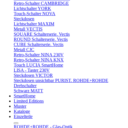
Retro-Schalter CAMBRIDGE
Lichtschalter YORK
Touch-Schalter NOVA
Steckdosen
Lichtschalter MAXIM
Metall VECTIS
SQUARE Schalterserie. Vectis
ROUND Schalterserie. Vectis
CUBE Schalterserie. Vectis
Metall CJC
Retro-Schalter NINA 230V
Retro-Schalter NINA KNX
Touch LUCIA SmartHome
LISA - Taster 230V
Steckdosen VICTOR
Steckdosen unsichtbar PURIST. ROHDE+ROHDE
Drehschalter
Schwarz MATT
SmartHome
Limited Editions
Muster
Kataloge
Einzelteile
ROHDE+ROHDE - Glas-Optik