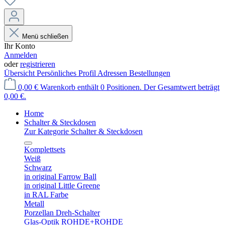
Menü schließen
Ihr Konto
Anmelden
oder
registrieren
Übersicht
Persönliches Profil
Adressen
Bestellungen
0,00 €
Warenkorb enthält 0 Positionen. Der Gesamtwert beträgt
0,00 €.
Home
Schalter & Steckdosen
Zur Kategorie Schalter & Steckdosen
Komplettsets
Weiß
Schwarz
in original Farrow Ball
in original Little Greene
in RAL Farbe
Metall
Porzellan Dreh-Schalter
Glas-Optik ROHDE+ROHDE