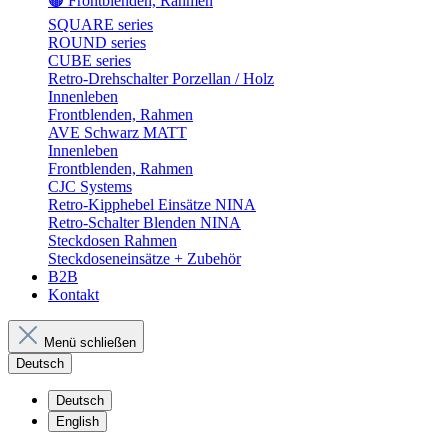
🟤 Frontblenden, Rahmen
SQUARE series
ROUND series
CUBE series
Retro-Drehschalter Porzellan / Holz
Innenleben
Frontblenden, Rahmen
AVE Schwarz MATT
Innenleben
Frontblenden, Rahmen
CJC Systems
Retro-Kipphebel Einsätze NINA
Retro-Schalter Blenden NINA
Steckdosen Rahmen
Steckdoseneinsätze + Zubehör
B2B
Kontakt
Menü schließen
Deutsch
Deutsch
English