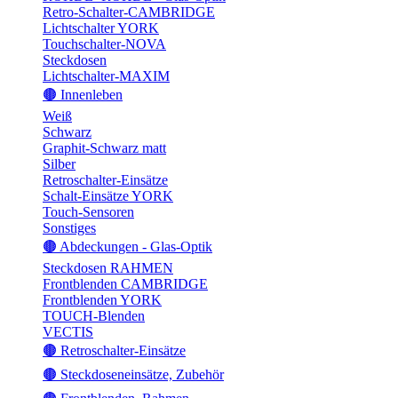
Retro-Schalter-CAMBRIDGE
Lichtschalter YORK
Touchschalter-NOVA
Steckdosen
Lichtschalter-MAXIM
🟤 Innenleben
Weiß
Schwarz
Graphit-Schwarz matt
Silber
Retroschalter-Einsätze
Schalt-Einsätze YORK
Touch-Sensoren
Sonstiges
🟤 Abdeckungen - Glas-Optik
Steckdosen RAHMEN
Frontblenden CAMBRIDGE
Frontblenden YORK
TOUCH-Blenden
VECTIS
🟤 Retroschalter-Einsätze
🟤 Steckdoseneinsätze, Zubehör