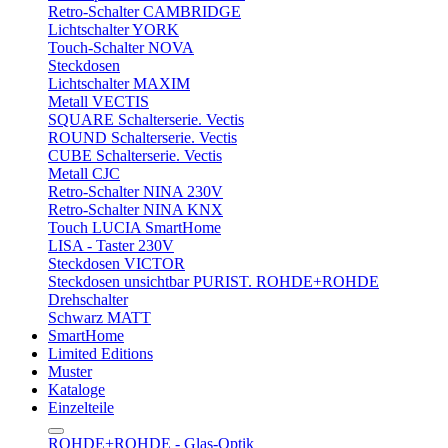
Retro-Schalter CAMBRIDGE
Lichtschalter YORK
Touch-Schalter NOVA
Steckdosen
Lichtschalter MAXIM
Metall VECTIS
SQUARE Schalterserie. Vectis
ROUND Schalterserie. Vectis
CUBE Schalterserie. Vectis
Metall CJC
Retro-Schalter NINA 230V
Retro-Schalter NINA KNX
Touch LUCIA SmartHome
LISA - Taster 230V
Steckdosen VICTOR
Steckdosen unsichtbar PURIST. ROHDE+ROHDE
Drehschalter
Schwarz MATT
SmartHome
Limited Editions
Muster
Kataloge
Einzelteile
ROHDE+ROHDE - Glas-Optik