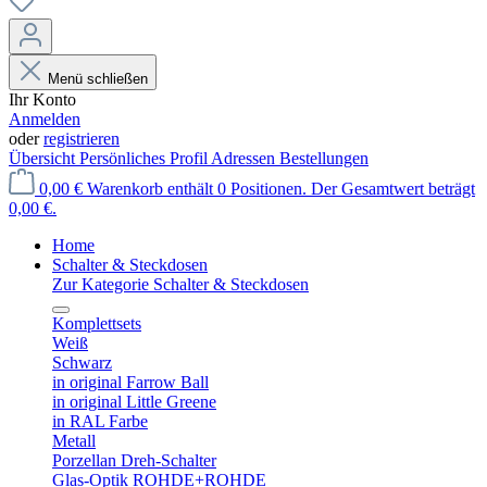
Menü schließen
Ihr Konto
Anmelden
oder
registrieren
Übersicht
Persönliches Profil
Adressen
Bestellungen
0,00 €
Warenkorb enthält 0 Positionen. Der Gesamtwert beträgt
0,00 €.
Home
Schalter & Steckdosen
Zur Kategorie Schalter & Steckdosen
Komplettsets
Weiß
Schwarz
in original Farrow Ball
in original Little Greene
in RAL Farbe
Metall
Porzellan Dreh-Schalter
Glas-Optik ROHDE+ROHDE