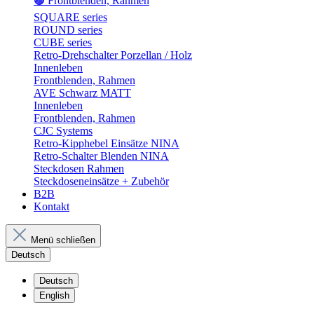
🟤 Frontblenden, Rahmen
SQUARE series
ROUND series
CUBE series
Retro-Drehschalter Porzellan / Holz
Innenleben
Frontblenden, Rahmen
AVE Schwarz MATT
Innenleben
Frontblenden, Rahmen
CJC Systems
Retro-Kipphebel Einsätze NINA
Retro-Schalter Blenden NINA
Steckdosen Rahmen
Steckdoseneinsätze + Zubehör
B2B
Kontakt
Menü schließen
Deutsch
Deutsch
English