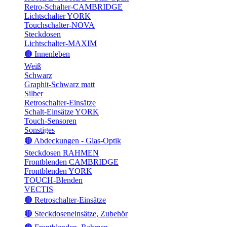
Retro-Schalter-CAMBRIDGE
Lichtschalter YORK
Touchschalter-NOVA
Steckdosen
Lichtschalter-MAXIM
🟤 Innenleben
Weiß
Schwarz
Graphit-Schwarz matt
Silber
Retroschalter-Einsätze
Schalt-Einsätze YORK
Touch-Sensoren
Sonstiges
🟤 Abdeckungen - Glas-Optik
Steckdosen RAHMEN
Frontblenden CAMBRIDGE
Frontblenden YORK
TOUCH-Blenden
VECTIS
🟤 Retroschalter-Einsätze
🟤 Steckdoseneinsätze, Zubehör