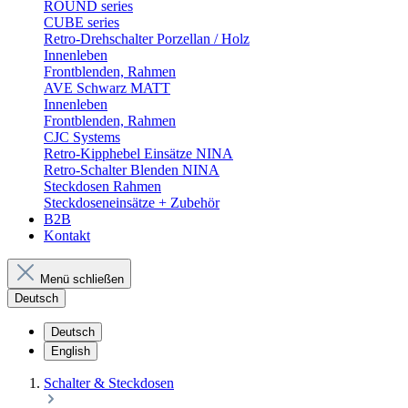
ROUND series
CUBE series
Retro-Drehschalter Porzellan / Holz
Innenleben
Frontblenden, Rahmen
AVE Schwarz MATT
Innenleben
Frontblenden, Rahmen
CJC Systems
Retro-Kipphebel Einsätze NINA
Retro-Schalter Blenden NINA
Steckdosen Rahmen
Steckdoseneinsätze + Zubehör
B2B
Kontakt
Menü schließen
Deutsch
Deutsch
English
Schalter & Steckdosen