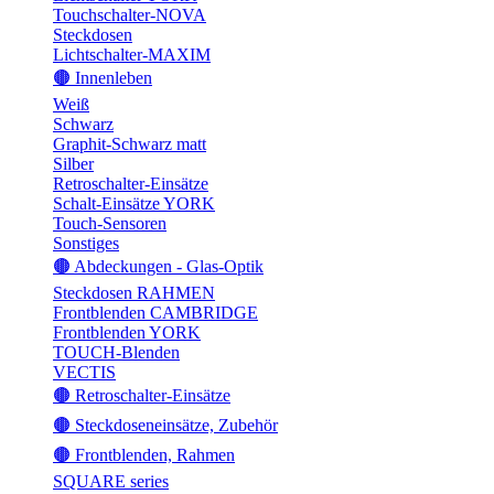
Touchschalter-NOVA
Steckdosen
Lichtschalter-MAXIM
🟤 Innenleben
Weiß
Schwarz
Graphit-Schwarz matt
Silber
Retroschalter-Einsätze
Schalt-Einsätze YORK
Touch-Sensoren
Sonstiges
🟤 Abdeckungen - Glas-Optik
Steckdosen RAHMEN
Frontblenden CAMBRIDGE
Frontblenden YORK
TOUCH-Blenden
VECTIS
🟤 Retroschalter-Einsätze
🟤 Steckdoseneinsätze, Zubehör
🟤 Frontblenden, Rahmen
SQUARE series