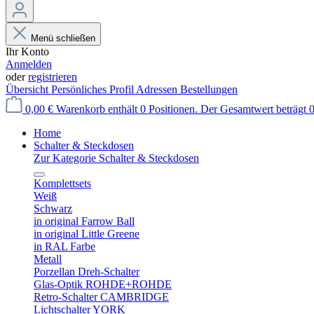
Menü schließen
Ihr Konto
Anmelden
oder
registrieren
Übersicht
Persönliches Profil
Adressen
Bestellungen
0,00 €
Warenkorb enthält 0 Positionen. Der Gesamtwert beträgt 0
Home
Schalter & Steckdosen
Zur Kategorie Schalter & Steckdosen
Komplettsets
Weiß
Schwarz
in original Farrow Ball
in original Little Greene
in RAL Farbe
Metall
Porzellan Dreh-Schalter
Glas-Optik ROHDE+ROHDE
Retro-Schalter CAMBRIDGE
Lichtschalter YORK