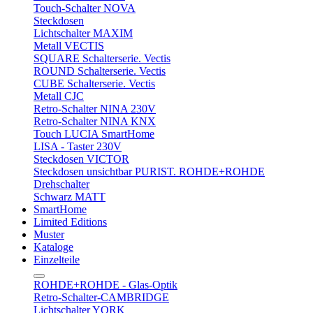
Touch-Schalter NOVA
Steckdosen
Lichtschalter MAXIM
Metall VECTIS
SQUARE Schalterserie. Vectis
ROUND Schalterserie. Vectis
CUBE Schalterserie. Vectis
Metall CJC
Retro-Schalter NINA 230V
Retro-Schalter NINA KNX
Touch LUCIA SmartHome
LISA - Taster 230V
Steckdosen VICTOR
Steckdosen unsichtbar PURIST. ROHDE+ROHDE
Drehschalter
Schwarz MATT
SmartHome
Limited Editions
Muster
Kataloge
Einzelteile
ROHDE+ROHDE - Glas-Optik
Retro-Schalter-CAMBRIDGE
Lichtschalter YORK