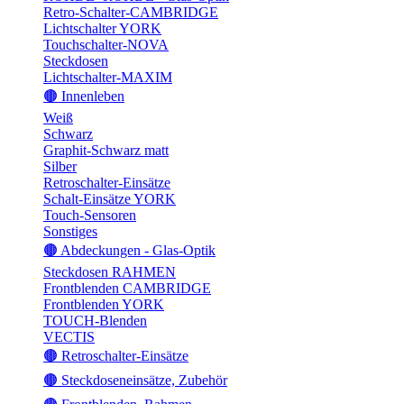
Retro-Schalter-CAMBRIDGE
Lichtschalter YORK
Touchschalter-NOVA
Steckdosen
Lichtschalter-MAXIM
🟤 Innenleben
Weiß
Schwarz
Graphit-Schwarz matt
Silber
Retroschalter-Einsätze
Schalt-Einsätze YORK
Touch-Sensoren
Sonstiges
🟤 Abdeckungen - Glas-Optik
Steckdosen RAHMEN
Frontblenden CAMBRIDGE
Frontblenden YORK
TOUCH-Blenden
VECTIS
🟤 Retroschalter-Einsätze
🟤 Steckdoseneinsätze, Zubehör