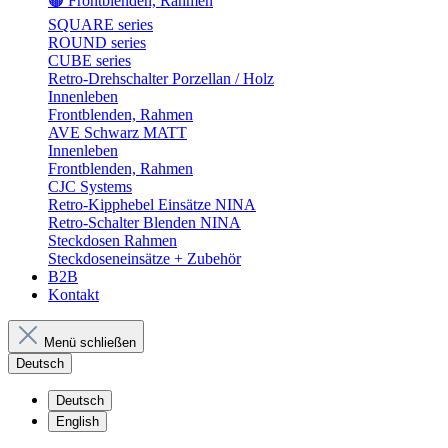
🟤 Frontblenden, Rahmen
SQUARE series
ROUND series
CUBE series
Retro-Drehschalter Porzellan / Holz
Innenleben
Frontblenden, Rahmen
AVE Schwarz MATT
Innenleben
Frontblenden, Rahmen
CJC Systems
Retro-Kipphebel Einsätze NINA
Retro-Schalter Blenden NINA
Steckdosen Rahmen
Steckdoseneinsätze + Zubehör
B2B
Kontakt
Menü schließen
Deutsch
Deutsch
English