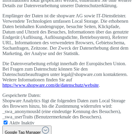
Informationen lokal gespeichert werden, entnehmen Sie bitte weitere
Details zur Datenverarbeitung unserer Datenschutzerklärung.
Empfänger der Daten ist die shopware AG sowie IT-Dienstleister.
Verwendete Technologien umfassen Local Storage. Die erhobenen
Daten beinhalten Kundengruppe, besuchte Seiten, Klickpfade,
Datum und Uhrzeit des Besuches, Informationen über das genutzte
Endgerät (Auflösung, Auflösungsdichte, Betriebssystem), Referrer
URL, Informationen des verwendeten Browsers, Gebietsschema,
Suchanfragen, Zeitzone. Der Zweck der Datenerhebung dient dem
Marketing, der Analyse und der Statistik.
Die Datenverarbeitung erfolgt innerhalb der Europäischen Union.
Bei Fragen zum Datenschutz können Sie den
Datenschutzbeauftragten unter legal@shopware.com kontaktieren.
Weitere Informationen finden Sie auf
https://www.shopware.com/de/datenschutz/website
.
Gespeicherte Daten:
Shopware Analytics fügt die folgenden Daten zum Local Storage
des Browsers hinzu, bis die Zustimmung widerrufen wird:
_swa_anonymousId (eine eindeutige Kennung des Besuchers),
_swa_userTraits (Benutzermerkmale des Besuchers).
Aktiv
Inaktiv
Google Tag Manager