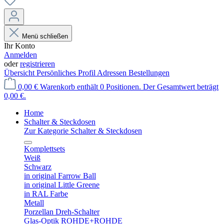
Menü schließen
Ihr Konto
Anmelden
oder
registrieren
Übersicht
Persönliches Profil
Adressen
Bestellungen
0,00 €
Warenkorb enthält 0 Positionen. Der Gesamtwert beträgt
0,00 €.
Home
Schalter & Steckdosen
Zur Kategorie Schalter & Steckdosen
Komplettsets
Weiß
Schwarz
in original Farrow Ball
in original Little Greene
in RAL Farbe
Metall
Porzellan Dreh-Schalter
Glas-Optik ROHDE+ROHDE