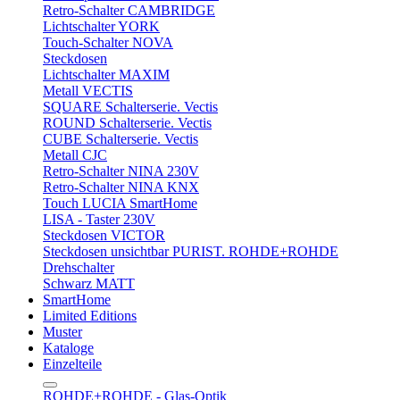
Retro-Schalter CAMBRIDGE
Lichtschalter YORK
Touch-Schalter NOVA
Steckdosen
Lichtschalter MAXIM
Metall VECTIS
SQUARE Schalterserie. Vectis
ROUND Schalterserie. Vectis
CUBE Schalterserie. Vectis
Metall CJC
Retro-Schalter NINA 230V
Retro-Schalter NINA KNX
Touch LUCIA SmartHome
LISA - Taster 230V
Steckdosen VICTOR
Steckdosen unsichtbar PURIST. ROHDE+ROHDE
Drehschalter
Schwarz MATT
SmartHome
Limited Editions
Muster
Kataloge
Einzelteile
ROHDE+ROHDE - Glas-Optik