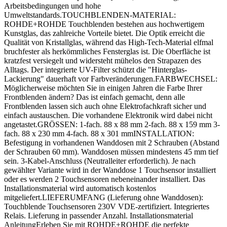
Arbeitsbedingungen und hohe
Umweltstandards.TOUCHBLENDEN-MATERIAL:
ROHDE+ROHDE Touchblenden bestehen aus hochwertigem
Kunstglas, das zahlreiche Vorteile bietet. Die Optik erreicht die
Qualität von Kristallglas, während das High-Tech-Material elfmal
bruchfester als herkömmliches Fensterglas ist. Die Oberfläche ist
kratzfest versiegelt und widersteht mühelos den Strapazen des
Alltags. Der integrierte UV-Filter schützt die "Hinterglas-
Lackierung" dauerhaft vor Farbveränderungen.FARBWECHSEL:
Möglicherweise möchten Sie in einigen Jahren die Farbe Ihrer
Frontblenden ändern? Das ist einfach gemacht, denn alle
Frontblenden lassen sich auch ohne Elektrofachkraft sicher und
einfach austauschen. Die vorhandene Elektronik wird dabei nicht
angetastet.GRÖSSEN: 1-fach. 88 x 88 mm 2-fach. 88 x 159 mm 3-
fach. 88 x 230 mm 4-fach. 88 x 301 mmINSTALLATION:
Befestigung in vorhandenen Wanddosen mit 2 Schrauben (Abstand
der Schrauben 60 mm). Wanddosen müssen mindestens 45 mm tief
sein. 3-Kabel-Anschluss (Neutralleiter erforderlich). Je nach
gewählter Variante wird in der Wanddose 1 Touchsensor installiert
oder es werden 2 Touchsensoren nebeneinander installiert. Das
Installationsmaterial wird automatisch kostenlos
mitgeliefert.LIEFERUMFANG (Lieferung ohne Wanddosen):
Touchblende Touchsensoren 230V VDE-zertifiziert. Integriertes
Relais. Lieferung in passender Anzahl. Installationsmaterial
AnleitungErleben Sie mit ROHDE+ROHDE die perfekte