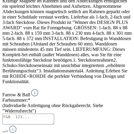
Kräftige Magnete im Rahmen und den Abdeckungen ermöglichen
ein spielend leichtes Abnehmen und Aufsetzen. Abgenommene
Abdeckungen können magnetisch seitlich am Rahmen geparkt oder
in einer Schublade verstaut werden. Lieferbar als 1-fach, 2-fach und
3-fach Steckdose. Dieses Produkt ist "Winner des DESIGN PLUS
AWARD" vom Rat für Formgebung. GRÖSSEN: 1-fach. 88 x 88
mm 2-fach. 88 x 159 mm 3-fach. 88 x 230 mm 4-fach. 88 x 301 mm
5-fach. 88 x 372 mm INSTALLATION: Befestigung in Wanddosen
mit Schrauben (Abstand der Schrauben 60 mm). Wanddosen
müssen mindestens 45 mm Tief sein. LIEFERUMFANG: Dieses
Komplett-Set enthält (außer Wanddosen) alles, was Sie für eine
funktionsfähige Steckdose benötigen.1. Steckdosenrahmen2.
Schuko-Steckdoseneinsatz mit unsichtbar integriertem „erhöhtem
Berührungsschutz“3. Installationsmaterial4. Anleitung Erleben Sie
mit ROHDE+ROHDE die perfekte Verbindung von Design und
Funktionalität.
Farrow & Ball
Farbnummer:*
(Individuelle Anfertigung ohne Rückgaberecht. Siehe
"Widerrufsrecht")
-->