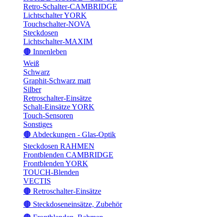
Retro-Schalter-CAMBRIDGE
Lichtschalter YORK
Touchschalter-NOVA
Steckdosen
Lichtschalter-MAXIM
🟤 Innenleben
Weiß
Schwarz
Graphit-Schwarz matt
Silber
Retroschalter-Einsätze
Schalt-Einsätze YORK
Touch-Sensoren
Sonstiges
🟤 Abdeckungen - Glas-Optik
Steckdosen RAHMEN
Frontblenden CAMBRIDGE
Frontblenden YORK
TOUCH-Blenden
VECTIS
🟤 Retroschalter-Einsätze
🟤 Steckdoseneinsätze, Zubehör