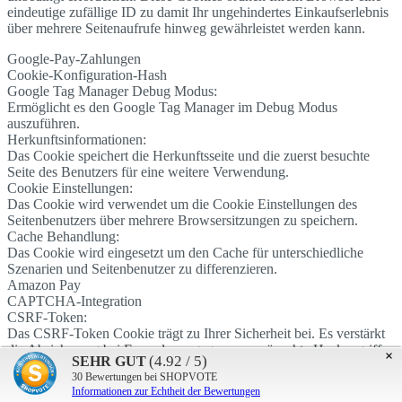
eindeutige zufällige ID zu damit Ihr ungehindertes Einkaufserlebnis
über mehrere Seitenaufrufe hinweg gewährleistet werden kann.
Google-Pay-Zahlungen
Cookie-Konfiguration-Hash
Google Tag Manager Debug Modus:
Ermöglicht es den Google Tag Manager im Debug Modus
auszuführen.
Herkunftsinformationen:
Das Cookie speichert die Herkunftsseite und die zuerst besuchte
Seite des Benutzers für eine weitere Verwendung.
Cookie Einstellungen:
Das Cookie wird verwendet um die Cookie Einstellungen des
Seitenbenutzers über mehrere Browsersitzungen zu speichern.
Cache Behandlung:
Das Cookie wird eingesetzt um den Cache für unterschiedliche
Szenarien und Seitenbenutzer zu differenzieren.
Amazon Pay
CAPTCHA-Integration
CSRF-Token:
Das CSRF-Token Cookie trägt zu Ihrer Sicherheit bei. Es verstärkt
die Absicherung bei Formularen gegen unerwünschte Hackangriffe.
×
(4.92 / 5)
SEHR GUT
PayPal-Zahlungen
30
Bewertungen bei SHOPVOTE
Aktivierte Cookies:
Informationen zur Echtheit der Bewertungen
Speichert welche Cookies bereits vom Benutzer zum ersten Mal