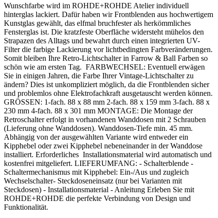
Wunschfarbe wird im ROHDE+ROHDE Atelier individuell
hinterglas lackiert. Dafür haben wir Frontblenden aus hochwertigem
Kunstglas gewählt, das elfmal bruchfester als herkömmliches
Fensterglas ist. Die kratzfeste Oberfläche widersteht mühelos den
Strapazen des Alltags und bewahrt durch einen integrierten UV-
Filter die farbige Lackierung vor lichtbedingten Farbveränderungen.
Somit bleiben Ihre Retro-Lichtschalter in Farrow & Ball Farben so
schön wie am ersten Tag. FARBWECHSEL: Eventuell erwägen
Sie in einigen Jahren, die Farbe Ihrer Vintage-Lichtschalter zu
ändern? Dies ist unkompliziert möglich, da die Frontblenden sicher
und problemlos ohne Elektrofachkraft ausgetauscht werden können.
GRÖSSEN: 1-fach. 88 x 88 mm 2-fach. 88 x 159 mm 3-fach. 88 x
230 mm 4-fach. 88 x 301 mm MONTAGE: Die Montage der
Retroschalter erfolgt in vorhandenen Wanddosen mit 2 Schrauben
(Lieferung ohne Wanddosen). Wanddosen-Tiefe min. 45 mm.
Abhängig von der ausgewählten Variante wird entweder ein
Kipphebel oder zwei Kipphebel nebeneinander in der Wanddose
installiert. Erforderliches Installationsmaterial wird automatisch und
kostenfrei mitgeliefert. LIEFERUMFANG: - Schalterblende -
Schaltermechanismus mit Kipphebel: Ein-/Aus und zugleich
Wechselschalter- Steckdoseneinsatz (nur bei Varianten mit
Steckdosen) - Installationsmaterial - Anleitung Erleben Sie mit
ROHDE+ROHDE die perfekte Verbindung von Design und
Funktionalität.