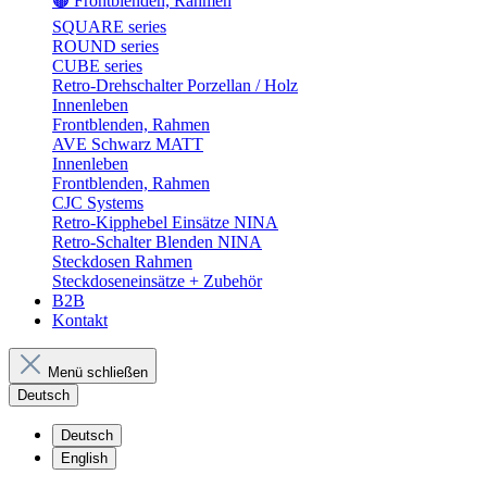
🟤 Frontblenden, Rahmen
SQUARE series
ROUND series
CUBE series
Retro-Drehschalter Porzellan / Holz
Innenleben
Frontblenden, Rahmen
AVE Schwarz MATT
Innenleben
Frontblenden, Rahmen
CJC Systems
Retro-Kipphebel Einsätze NINA
Retro-Schalter Blenden NINA
Steckdosen Rahmen
Steckdoseneinsätze + Zubehör
B2B
Kontakt
Menü schließen
Deutsch
Deutsch
English