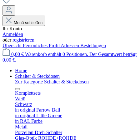
Menü schließen
Ihr Konto
Anmelden
oder
registrieren
Übersicht
Persönliches Profil
Adressen
Bestellungen
0,00 €
Warenkorb enthält 0 Positionen. Der Gesamtwert beträgt
0,00 €.
Home
Schalter & Steckdosen
Zur Kategorie Schalter & Steckdosen
Komplettsets
Weiß
Schwarz
in original Farrow Ball
in original Little Greene
in RAL Farbe
Metall
Porzellan Dreh-Schalter
Glas-Optik ROHDE+ROHDE