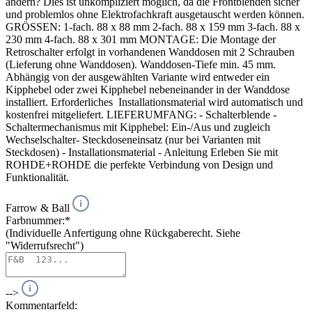
ändern? Dies ist unkompliziert möglich, da die Frontblenden sicher
und problemlos ohne Elektrofachkraft ausgetauscht werden können.
GRÖSSEN: 1-fach. 88 x 88 mm 2-fach. 88 x 159 mm 3-fach. 88 x
230 mm 4-fach. 88 x 301 mm MONTAGE: Die Montage der
Retroschalter erfolgt in vorhandenen Wanddosen mit 2 Schrauben
(Lieferung ohne Wanddosen). Wanddosen-Tiefe min. 45 mm.
Abhängig von der ausgewählten Variante wird entweder ein
Kipphebel oder zwei Kipphebel nebeneinander in der Wanddose
installiert. Erforderliches Installationsmaterial wird automatisch und
kostenfrei mitgeliefert. LIEFERUMFANG: - Schalterblende -
Schaltermechanismus mit Kipphebel: Ein-/Aus und zugleich
Wechselschalter- Steckdoseneinsatz (nur bei Varianten mit
Steckdosen) - Installationsmaterial - Anleitung Erleben Sie mit
ROHDE+ROHDE die perfekte Verbindung von Design und
Funktionalität.
Farrow & Ball
Farbnummer:*
(Individuelle Anfertigung ohne Rückgaberecht. Siehe
"Widerrufsrecht")
-->
Kommentarfeld: