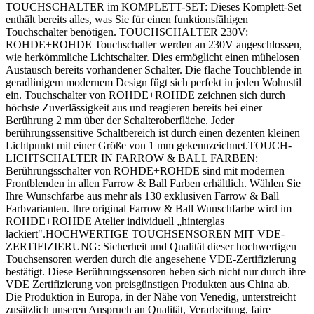
TOUCHSCHALTER im KOMPLETT-SET: Dieses Komplett-Set
enthält bereits alles, was Sie für einen funktionsfähigen
Touchschalter benötigen. TOUCHSCHALTER 230V:
ROHDE+ROHDE Touchschalter werden an 230V angeschlossen,
wie herkömmliche Lichtschalter. Dies ermöglicht einen mühelosen
Austausch bereits vorhandener Schalter. Die flache Touchblende in
geradlinigem modernem Design fügt sich perfekt in jeden Wohnstil
ein. Touchschalter von ROHDE+ROHDE zeichnen sich durch
höchste Zuverlässigkeit aus und reagieren bereits bei einer
Berührung 2 mm über der Schalteroberfläche. Jeder
berührungssensitive Schaltbereich ist durch einen dezenten kleinen
Lichtpunkt mit einer Größe von 1 mm gekennzeichnet.TOUCH-
LICHTSCHALTER IN FARROW & BALL FARBEN:
Berührungsschalter von ROHDE+ROHDE sind mit modernen
Frontblenden in allen Farrow & Ball Farben erhältlich. Wählen Sie
Ihre Wunschfarbe aus mehr als 130 exklusiven Farrow & Ball
Farbvarianten. Ihre original Farrow & Ball Wunschfarbe wird im
ROHDE+ROHDE Atelier individuell „hinterglas
lackiert".HOCHWERTIGE TOUCHSENSOREN MIT VDE-
ZERTIFIZIERUNG: Sicherheit und Qualität dieser hochwertigen
Touchsensoren werden durch die angesehene VDE-Zertifizierung
bestätigt. Diese Berührungssensoren heben sich nicht nur durch ihre
VDE Zertifizierung von preisgünstigen Produkten aus China ab.
Die Produktion in Europa, in der Nähe von Venedig, unterstreicht
zusätzlich unseren Anspruch an Qualität, Verarbeitung, faire