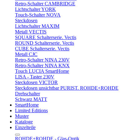
Retro-Schalter CAMBRIDGE
Lichtschalter YORK
Touch-Schalter NOVA
Steckdosen
Lichtschalter MAXIM
Metall VECTIS
SQUARE Schalterserie. Vectis
ROUND Schalterserie. Vectis
CUBE Schalterserie. Vectis
Metall CJC
Retro-Schalter NINA 230V
Retro-Schalter NINA KNX
Touch LUCIA SmartHome
LISA - Taster 230V
Steckdosen VICTOR
Steckdosen unsichtbar PURIST. ROHDE+ROHDE
Drehschalter
Schwarz MATT
SmartHome
Limited Editions
Muster
Kataloge
Einzelteile
ROHDE+ROHDE - Glas-Optik