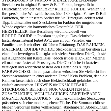
STECKDOSEN IN FARROW & BALL FARBEN:Design-
Steckdosen in original Farrow & Ball Farben, hergestellt in
Deutschland von der Manufaktur ROHDE+ROHDE. Wählen Sie
Ihre persönliche Wunschfarbe aus über 130 original Farrow & Ball
Farbtönen, die in unserem Atelier für Sie Hinterglas lackiert wird.
Tipp: Lichtschalter und Steckdosen im Farbton der umgebenden
Wände ergeben ein harmonisches Gesamtbild. DER
HERSTELLER: Ihre Bestellung wird individuell von
ROHDE+ROHDE in Potsdam angefertigt. Das elektrische
Installationsmaterial fertigt AVE unweit von Venedig, ein
Familienbetrieb mit über 100 Jahren Erfahrung. DAS RAHMEN-
MATERIAL: ROHDE+ROHDE Steckdosenrahmen bestehen aus
einem hochwertigem Kunstglas mit vielen Vorteilen: Die Optik steht
auf Augenhöhe mit Kristallglas, jedoch ist das High-Tech Material
elf mal bruchfester als Fensterglas. Die Oberfläche ist kratzfest
versiegelt und widersteht bestens den Härten des Alltags.
FARBWECHSEL: In ein paar Jahren wünschen Sie vielleicht Ihre
Steckdosenrahmen in einer anderen Farbe? Kein Problem, denn die
Rahmen lassen sich auch ohne Elektrofachkraft gefahrlos und
einfach austauschen. HINWEIS für UNSICHTBARE
STECKDOSEN:BETRIFFT NUR VARIANTEN MIT
ZUSÄTZLICHEN, VOLLFLÄCHIGEN ABNEHMBAREN
MAGNET-ABDECKUNGEN. Statt herkömmlicher Steckdosen
präsentiert sich eine moderne, ebene Fläche. Die Stromanschlüsse
bleiben verborgen hinter vollflächigen, abnehmbaren Abdeckungen.