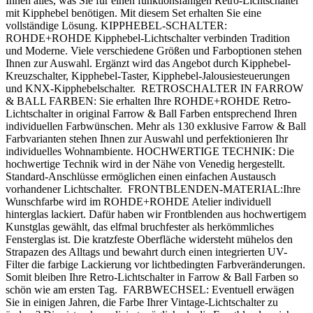
Ihnen alles, was Sie für einen funktionsfähigen Retro-Lichtschalter
mit Kipphebel benötigen. Mit diesem Set erhalten Sie eine
vollständige Lösung. KIPPHEBEL-SCHALTER:
ROHDE+ROHDE Kipphebel-Lichtschalter verbinden Tradition
und Moderne. Viele verschiedene Größen und Farboptionen stehen
Ihnen zur Auswahl. Ergänzt wird das Angebot durch Kipphebel-
Kreuzschalter, Kipphebel-Taster, Kipphebel-Jalousiesteuerungen
und KNX-Kipphebelschalter. RETROSCHALTER IN FARROW
& BALL FARBEN: Sie erhalten Ihre ROHDE+ROHDE Retro-
Lichtschalter in original Farrow & Ball Farben entsprechend Ihren
individuellen Farbwünschen. Mehr als 130 exklusive Farrow & Ball
Farbvarianten stehen Ihnen zur Auswahl und perfektionieren Ihr
individuelles Wohnambiente. HOCHWERTIGE TECHNIK: Die
hochwertige Technik wird in der Nähe von Venedig hergestellt.
Standard-Anschlüsse ermöglichen einen einfachen Austausch
vorhandener Lichtschalter. FRONTBLENDEN-MATERIAL:Ihre
Wunschfarbe wird im ROHDE+ROHDE Atelier individuell
hinterglas lackiert. Dafür haben wir Frontblenden aus hochwertigem
Kunstglas gewählt, das elfmal bruchfester als herkömmliches
Fensterglas ist. Die kratzfeste Oberfläche widersteht mühelos den
Strapazen des Alltags und bewahrt durch einen integrierten UV-
Filter die farbige Lackierung vor lichtbedingten Farbveränderungen.
Somit bleiben Ihre Retro-Lichtschalter in Farrow & Ball Farben so
schön wie am ersten Tag. FARBWECHSEL: Eventuell erwägen
Sie in einigen Jahren, die Farbe Ihrer Vintage-Lichtschalter zu