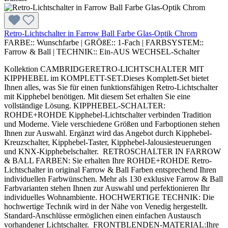
Retro-Lichtschalter in Farrow Ball Farbe Glas-Optik Chrom
FARBE::
Wunschfarbe
|
GRÖßE::
1-Fach
|
FARBSYSTEM::
Farrow & Ball
|
TECHNIK::
Ein-AUS WECHSEL-Schalter
Kollektion CAMBRIDGERETRO-LICHTSCHALTER MIT
KIPPHEBEL im KOMPLETT-SET.Dieses Komplett-Set bietet
Ihnen alles, was Sie für einen funktionsfähigen Retro-Lichtschalter
mit Kipphebel benötigen. Mit diesem Set erhalten Sie eine
vollständige Lösung. KIPPHEBEL-SCHALTER:
ROHDE+ROHDE Kipphebel-Lichtschalter verbinden Tradition
und Moderne. Viele verschiedene Größen und Farboptionen stehen
Ihnen zur Auswahl. Ergänzt wird das Angebot durch Kipphebel-
Kreuzschalter, Kipphebel-Taster, Kipphebel-Jalousiesteuerungen
und KNX-Kipphebelschalter. RETROSCHALTER IN FARROW
& BALL FARBEN: Sie erhalten Ihre ROHDE+ROHDE Retro-
Lichtschalter in original Farrow & Ball Farben entsprechend Ihren
individuellen Farbwünschen. Mehr als 130 exklusive Farrow & Ball
Farbvarianten stehen Ihnen zur Auswahl und perfektionieren Ihr
individuelles Wohnambiente. HOCHWERTIGE TECHNIK: Die
hochwertige Technik wird in der Nähe von Venedig hergestellt.
Standard-Anschlüsse ermöglichen einen einfachen Austausch
vorhandener Lichtschalter. FRONTBLENDEN-MATERIAL:Ihre