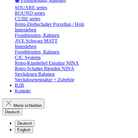
🟤 Frontblenden, Rahmen
SQUARE series
ROUND series
CUBE series
Retro-Drehschalter Porzellan / Holz
Innenleben
Frontblenden, Rahmen
AVE Schwarz MATT
Innenleben
Frontblenden, Rahmen
CJC Systems
Retro-Kipphebel Einsätze NINA
Retro-Schalter Blenden NINA
Steckdosen Rahmen
Steckdoseneinsätze + Zubehör
B2B
Kontakt
Menü schließen
Deutsch
Deutsch
English