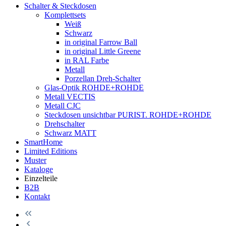
Schalter & Steckdosen
Komplettsets
Weiß
Schwarz
in original Farrow Ball
in original Little Greene
in RAL Farbe
Metall
Porzellan Dreh-Schalter
Glas-Optik ROHDE+ROHDE
Metall VECTIS
Metall CJC
Steckdosen unsichtbar PURIST. ROHDE+ROHDE
Drehschalter
Schwarz MATT
SmartHome
Limited Editions
Muster
Kataloge
Einzelteile
B2B
Kontakt