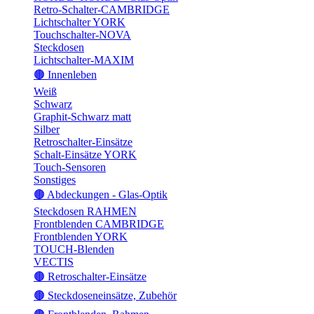
Retro-Schalter-CAMBRIDGE
Lichtschalter YORK
Touchschalter-NOVA
Steckdosen
Lichtschalter-MAXIM
🟤 Innenleben
Weiß
Schwarz
Graphit-Schwarz matt
Silber
Retroschalter-Einsätze
Schalt-Einsätze YORK
Touch-Sensoren
Sonstiges
🟤 Abdeckungen - Glas-Optik
Steckdosen RAHMEN
Frontblenden CAMBRIDGE
Frontblenden YORK
TOUCH-Blenden
VECTIS
🟤 Retroschalter-Einsätze
🟤 Steckdoseneinsätze, Zubehör