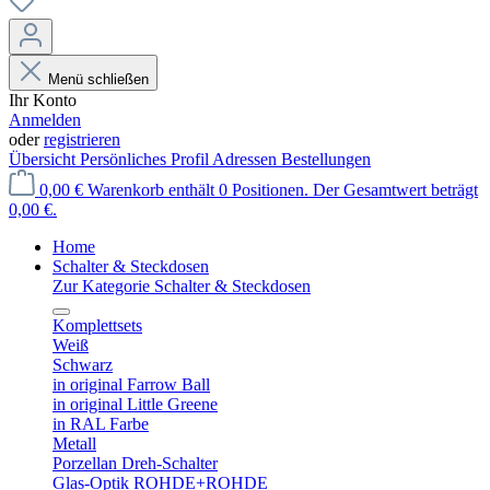
Menü schließen
Ihr Konto
Anmelden
oder
registrieren
Übersicht
Persönliches Profil
Adressen
Bestellungen
0,00 €
Warenkorb enthält 0 Positionen. Der Gesamtwert beträgt
0,00 €.
Home
Schalter & Steckdosen
Zur Kategorie Schalter & Steckdosen
Komplettsets
Weiß
Schwarz
in original Farrow Ball
in original Little Greene
in RAL Farbe
Metall
Porzellan Dreh-Schalter
Glas-Optik ROHDE+ROHDE