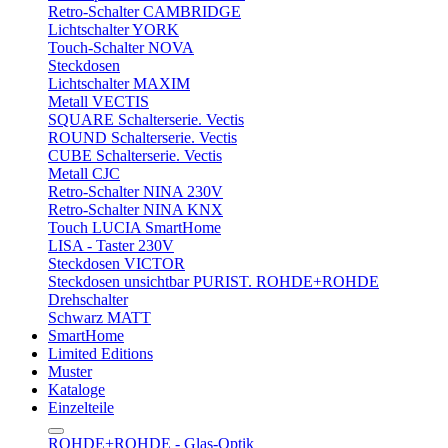
Retro-Schalter CAMBRIDGE
Lichtschalter YORK
Touch-Schalter NOVA
Steckdosen
Lichtschalter MAXIM
Metall VECTIS
SQUARE Schalterserie. Vectis
ROUND Schalterserie. Vectis
CUBE Schalterserie. Vectis
Metall CJC
Retro-Schalter NINA 230V
Retro-Schalter NINA KNX
Touch LUCIA SmartHome
LISA - Taster 230V
Steckdosen VICTOR
Steckdosen unsichtbar PURIST. ROHDE+ROHDE
Drehschalter
Schwarz MATT
SmartHome
Limited Editions
Muster
Kataloge
Einzelteile
ROHDE+ROHDE - Glas-Optik