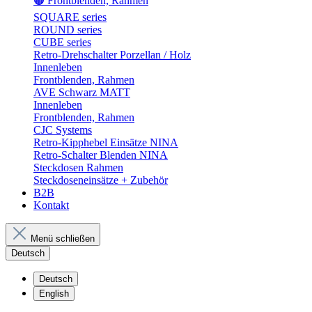
🟤 Frontblenden, Rahmen
SQUARE series
ROUND series
CUBE series
Retro-Drehschalter Porzellan / Holz
Innenleben
Frontblenden, Rahmen
AVE Schwarz MATT
Innenleben
Frontblenden, Rahmen
CJC Systems
Retro-Kipphebel Einsätze NINA
Retro-Schalter Blenden NINA
Steckdosen Rahmen
Steckdoseneinsätze + Zubehör
B2B
Kontakt
Menü schließen
Deutsch
Deutsch
English