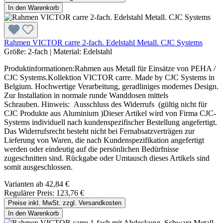
In den Warenkorb
Rahmen VICTOR carre 2-fach. Edelstahl Metall. CJC Systems
Größe:
2-fach
|
Material:
Edelstahl
Produktinformationen:Rahmen aus Metall für Einsätze von PEHA /
CJC Systems.Kollektion VICTOR carre. Made by CJC Systems in
Belgium. Hochwertige Verarbeitung, geradliniges modernes Design.
Zur Installation in normale runde Wanddosen mittels
Schrauben. Hinweis: Ausschluss des Widerrufs (gültig nicht für
CJC Produkte aus Aluminium )Dieser Artikel wird von Firma CJC-
Systems individuell nach kundenspezifischer Bestellung angefertigt.
Das Widerrufsrecht besteht nicht bei Fernabsatzverträgen zur
Lieferung von Waren, die nach Kundenspezifikation angefertigt
werden oder eindeutig auf die persönlichen Bedürfnisse
zugeschnitten sind. Rückgabe oder Umtausch dieses Artikels sind
somit ausgeschlossen.
Varianten ab
42,84 €
Regulärer Preis:
123,76 €
Preise inkl. MwSt. zzgl. Versandkosten
In den Warenkorb