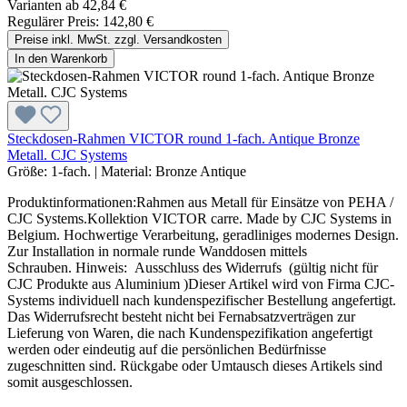
Varianten ab
42,84 €
Regulärer Preis:
142,80 €
Preise inkl. MwSt. zzgl. Versandkosten
In den Warenkorb
Steckdosen-Rahmen VICTOR round 1-fach. Antique Bronze
Metall. CJC Systems
Größe:
1-fach.
|
Material:
Bronze Antique
Produktinformationen:Rahmen aus Metall für Einsätze von PEHA /
CJC Systems.Kollektion VICTOR carre. Made by CJC Systems in
Belgium. Hochwertige Verarbeitung, geradliniges modernes Design.
Zur Installation in normale runde Wanddosen mittels
Schrauben. Hinweis: Ausschluss des Widerrufs (gültig nicht für
CJC Produkte aus Aluminium )Dieser Artikel wird von Firma CJC-
Systems individuell nach kundenspezifischer Bestellung angefertigt.
Das Widerrufsrecht besteht nicht bei Fernabsatzverträgen zur
Lieferung von Waren, die nach Kundenspezifikation angefertigt
werden oder eindeutig auf die persönlichen Bedürfnisse
zugeschnitten sind. Rückgabe oder Umtausch dieses Artikels sind
somit ausgeschlossen.