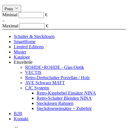
Preis
Minimal
€
–
Maximal
€
Schalter & Steckdosen
SmartHome
Limited Editions
Muster
Kataloge
Einzelteile
ROHDE+ROHDE - Glas-Optik
VECTIS
Retro-Drehschalter Porzellan / Holz
AVE Schwarz MATT
CJC Systems
Retro-Kipphebel Einsätze NINA
Retro-Schalter Blenden NINA
Steckdosen Rahmen
Steckdoseneinsätze + Zubehör
B2B
Kontakt