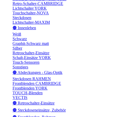
Retro-Schalter-CAMBRIDGE
Lichtschalter YORK
Touchschalter-NOVA
Steckdosen
Lichtschalter-MAXIM
🟤 Innenleben
Weiß
Schwarz
Graphit-Schwarz matt
Silber
Retroschalter-Einsätze
Schalt-Einsätze YORK
Touch-Sensoren
Sonstiges
🟤 Abdeckungen - Glas-Optik
Steckdosen RAHMEN
Frontblenden CAMBRIDGE
Frontblenden YORK
TOUCH-Blenden
VECTIS
🟤 Retroschalter-Einsätze
🟤 Steckdoseneinsätze, Zubehör