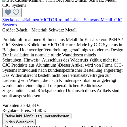
Steckdosen-Rahmen VICTOR round 2-fach. Schwarz Metall. CJC
Systems
Größe:
2-fach.
|
Material:
Schwarz Metall
Produktinformationen:Rahmen aus Metall für Einsätze von PEHA /
CJC Systems.Kollektion VICTOR carre. Made by CJC Systems in
Belgium. Hochwertige Verarbeitung, geradliniges modernes Design.
Zur Installation in normale runde Wanddosen mittels
Schrauben. Hinweis: Ausschluss des Widerrufs (gültig nicht für
CJC Produkte aus Aluminium )Dieser Artikel wird von Firma CJC-
Systems individuell nach kundenspezifischer Bestellung angefertigt.
Das Widerrufsrecht besteht nicht bei Fernabsatzverträgen zur
Lieferung von Waren, die nach Kundenspezifikation angefertigt
werden oder eindeutig auf die persönlichen Bedürfnisse
zugeschnitten sind. Rückgabe oder Umtausch dieses Artikels sind
somit ausgeschlossen.
Varianten ab
42,84 €
Regulärer Preis:
71,40 €
Preise inkl. MwSt. zzgl. Versandkosten
In den Warenkorb