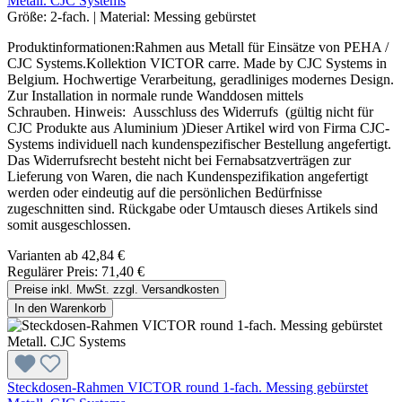
Metall. CJC Systems
Größe:
2-fach.
|
Material:
Messing gebürstet
Produktinformationen:Rahmen aus Metall für Einsätze von PEHA /
CJC Systems.Kollektion VICTOR carre. Made by CJC Systems in
Belgium. Hochwertige Verarbeitung, geradliniges modernes Design.
Zur Installation in normale runde Wanddosen mittels
Schrauben. Hinweis: Ausschluss des Widerrufs (gültig nicht für
CJC Produkte aus Aluminium )Dieser Artikel wird von Firma CJC-
Systems individuell nach kundenspezifischer Bestellung angefertigt.
Das Widerrufsrecht besteht nicht bei Fernabsatzverträgen zur
Lieferung von Waren, die nach Kundenspezifikation angefertigt
werden oder eindeutig auf die persönlichen Bedürfnisse
zugeschnitten sind. Rückgabe oder Umtausch dieses Artikels sind
somit ausgeschlossen.
Varianten ab
42,84 €
Regulärer Preis:
71,40 €
Preise inkl. MwSt. zzgl. Versandkosten
In den Warenkorb
Steckdosen-Rahmen VICTOR round 1-fach. Messing gebürstet