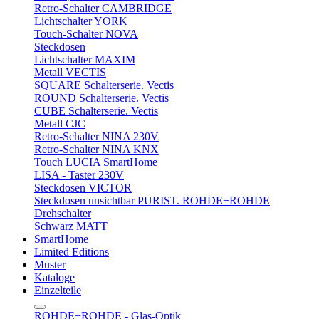
Retro-Schalter CAMBRIDGE
Lichtschalter YORK
Touch-Schalter NOVA
Steckdosen
Lichtschalter MAXIM
Metall VECTIS
SQUARE Schalterserie. Vectis
ROUND Schalterserie. Vectis
CUBE Schalterserie. Vectis
Metall CJC
Retro-Schalter NINA 230V
Retro-Schalter NINA KNX
Touch LUCIA SmartHome
LISA - Taster 230V
Steckdosen VICTOR
Steckdosen unsichtbar PURIST. ROHDE+ROHDE
Drehschalter
Schwarz MATT
SmartHome
Limited Editions
Muster
Kataloge
Einzelteile
ROHDE+ROHDE - Glas-Optik