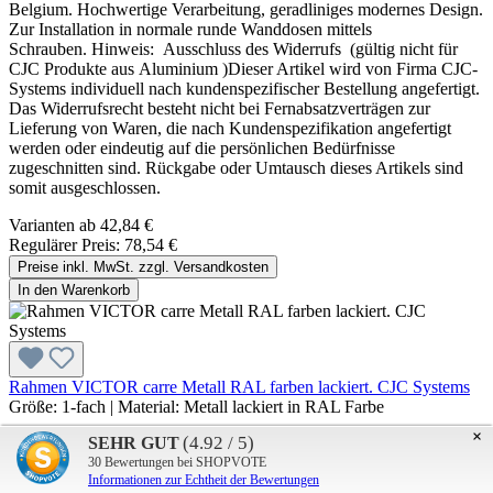
Belgium. Hochwertige Verarbeitung, geradliniges modernes Design.
Zur Installation in normale runde Wanddosen mittels
Schrauben. Hinweis: Ausschluss des Widerrufs (gültig nicht für
CJC Produkte aus Aluminium )Dieser Artikel wird von Firma CJC-
Systems individuell nach kundenspezifischer Bestellung angefertigt.
Das Widerrufsrecht besteht nicht bei Fernabsatzverträgen zur
Lieferung von Waren, die nach Kundenspezifikation angefertigt
werden oder eindeutig auf die persönlichen Bedürfnisse
zugeschnitten sind. Rückgabe oder Umtausch dieses Artikels sind
somit ausgeschlossen.
Varianten ab
42,84 €
Regulärer Preis:
78,54 €
Preise inkl. MwSt. zzgl. Versandkosten
In den Warenkorb
Rahmen VICTOR carre Metall RAL farben lackiert. CJC Systems
Größe:
1-fach
|
Material:
Metall lackiert in RAL Farbe
×
(4.92 / 5)
SEHR GUT
Produktinformationen:Rahmen aus Metall für Einsätze von PEHA /
CJC Systems.Kollektion VICTOR carre. Made by CJC Systems in
30
Bewertungen bei SHOPVOTE
Informationen zur Echtheit der Bewertungen
Belgium. Hochwertige Verarbeitung, geradliniges modernes Design.