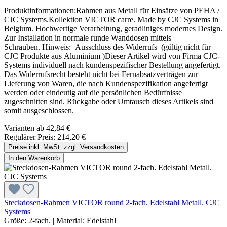
Produktinformationen:Rahmen aus Metall für Einsätze von PEHA /
CJC Systems.Kollektion VICTOR carre. Made by CJC Systems in
Belgium. Hochwertige Verarbeitung, geradliniges modernes Design.
Zur Installation in normale runde Wanddosen mittels
Schrauben. Hinweis: Ausschluss des Widerrufs (gültig nicht für
CJC Produkte aus Aluminium )Dieser Artikel wird von Firma CJC-
Systems individuell nach kundenspezifischer Bestellung angefertigt.
Das Widerrufsrecht besteht nicht bei Fernabsatzverträgen zur
Lieferung von Waren, die nach Kundenspezifikation angefertigt
werden oder eindeutig auf die persönlichen Bedürfnisse
zugeschnitten sind. Rückgabe oder Umtausch dieses Artikels sind
somit ausgeschlossen.
Varianten ab
42,84 €
Regulärer Preis:
214,20 €
Preise inkl. MwSt. zzgl. Versandkosten
In den Warenkorb
Steckdosen-Rahmen VICTOR round 2-fach. Edelstahl Metall. CJC
Systems
Größe:
2-fach.
|
Material:
Edelstahl