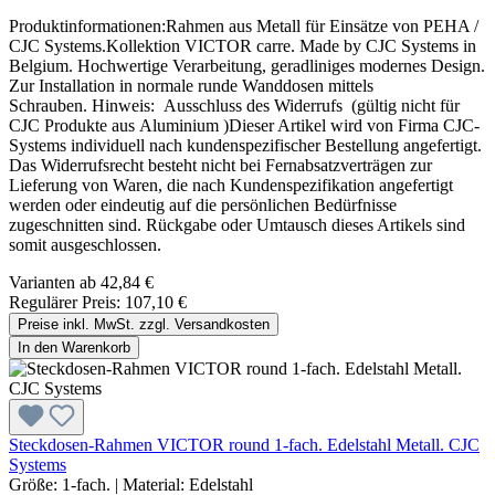
Produktinformationen:Rahmen aus Metall für Einsätze von PEHA /
CJC Systems.Kollektion VICTOR carre. Made by CJC Systems in
Belgium. Hochwertige Verarbeitung, geradliniges modernes Design.
Zur Installation in normale runde Wanddosen mittels
Schrauben. Hinweis: Ausschluss des Widerrufs (gültig nicht für
CJC Produkte aus Aluminium )Dieser Artikel wird von Firma CJC-
Systems individuell nach kundenspezifischer Bestellung angefertigt.
Das Widerrufsrecht besteht nicht bei Fernabsatzverträgen zur
Lieferung von Waren, die nach Kundenspezifikation angefertigt
werden oder eindeutig auf die persönlichen Bedürfnisse
zugeschnitten sind. Rückgabe oder Umtausch dieses Artikels sind
somit ausgeschlossen.
Varianten ab
42,84 €
Regulärer Preis:
107,10 €
Preise inkl. MwSt. zzgl. Versandkosten
In den Warenkorb
Steckdosen-Rahmen VICTOR round 1-fach. Edelstahl Metall. CJC
Systems
Größe:
1-fach.
|
Material:
Edelstahl