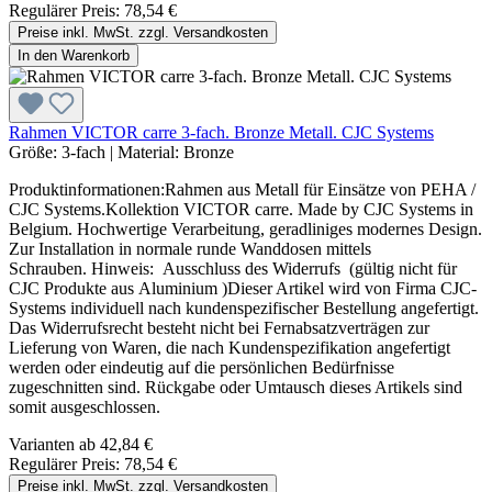
Regulärer Preis:
78,54 €
Preise inkl. MwSt. zzgl. Versandkosten
In den Warenkorb
Rahmen VICTOR carre 3-fach. Bronze Metall. CJC Systems
Größe:
3-fach
|
Material:
Bronze
Produktinformationen:Rahmen aus Metall für Einsätze von PEHA /
CJC Systems.Kollektion VICTOR carre. Made by CJC Systems in
Belgium. Hochwertige Verarbeitung, geradliniges modernes Design.
Zur Installation in normale runde Wanddosen mittels
Schrauben. Hinweis: Ausschluss des Widerrufs (gültig nicht für
CJC Produkte aus Aluminium )Dieser Artikel wird von Firma CJC-
Systems individuell nach kundenspezifischer Bestellung angefertigt.
Das Widerrufsrecht besteht nicht bei Fernabsatzverträgen zur
Lieferung von Waren, die nach Kundenspezifikation angefertigt
werden oder eindeutig auf die persönlichen Bedürfnisse
zugeschnitten sind. Rückgabe oder Umtausch dieses Artikels sind
somit ausgeschlossen.
Varianten ab
42,84 €
Regulärer Preis:
78,54 €
Preise inkl. MwSt. zzgl. Versandkosten