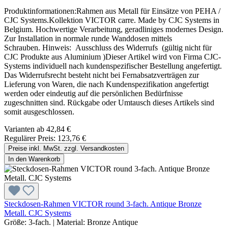
Produktinformationen:Rahmen aus Metall für Einsätze von PEHA /
CJC Systems.Kollektion VICTOR carre. Made by CJC Systems in
Belgium. Hochwertige Verarbeitung, geradliniges modernes Design.
Zur Installation in normale runde Wanddosen mittels
Schrauben. Hinweis: Ausschluss des Widerrufs (gültig nicht für
CJC Produkte aus Aluminium )Dieser Artikel wird von Firma CJC-
Systems individuell nach kundenspezifischer Bestellung angefertigt.
Das Widerrufsrecht besteht nicht bei Fernabsatzverträgen zur
Lieferung von Waren, die nach Kundenspezifikation angefertigt
werden oder eindeutig auf die persönlichen Bedürfnisse
zugeschnitten sind. Rückgabe oder Umtausch dieses Artikels sind
somit ausgeschlossen.
Varianten ab
42,84 €
Regulärer Preis:
123,76 €
Preise inkl. MwSt. zzgl. Versandkosten
In den Warenkorb
Steckdosen-Rahmen VICTOR round 3-fach. Antique Bronze
Metall. CJC Systems
Größe:
3-fach.
|
Material:
Bronze Antique