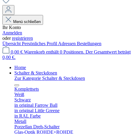
Menü schließen
Ihr Konto
Anmelden
oder
registrieren
Übersicht
Persönliches Profil
Adressen
Bestellungen
0,00 €
Warenkorb enthält 0 Positionen. Der Gesamtwert beträgt
0,00 €.
Home
Schalter & Steckdosen
Zur Kategorie Schalter & Steckdosen
Komplettsets
Weiß
Schwarz
in original Farrow Ball
in original Little Greene
in RAL Farbe
Metall
Porzellan Dreh-Schalter
Glas-Optik ROHDE+ROHDE