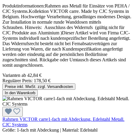
Produktinformationen:Rahmen aus Metall für Einsätze von PEHA /
CJC Systems.Kollektion VICTOR carre. Made by CJC Systems in
Belgium. Hochwertige Verarbeitung, geradliniges modernes Design.
Zur Installation in normale runde Wanddosen mittels
Schrauben. Hinweis: Ausschluss des Widerrufs (gültig nicht für
CJC Produkte aus Aluminium )Dieser Artikel wird von Firma CJC-
Systems individuell nach kundenspezifischer Bestellung angefertigt.
Das Widerrufsrecht besteht nicht bei Fernabsatzverträgen zur
Lieferung von Waren, die nach Kundenspezifikation angefertigt
werden oder eindeutig auf die persönlichen Bedürfnisse
zugeschnitten sind. Rückgabe oder Umtausch dieses Artikels sind
somit ausgeschlossen.
Varianten ab
42,84 €
Regulärer Preis:
178,50 €
Preise inkl. MwSt. zzgl. Versandkosten
In den Warenkorb
Rahmen VICTOR carre1-fach mit Abdeckung. Edelstahl Metall.
CJC Systems
Größe:
1-fach mit Abdeckung
|
Material:
Edelstahl