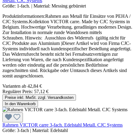
Metall. CJC Systems
Größe:
1-fach.
|
Material:
Messing gebürstet
Produktinformationen:Rahmen aus Metall für Einsätze von PEHA /
CJC Systems.Kollektion VICTOR carre. Made by CJC Systems in
Belgium. Hochwertige Verarbeitung, geradliniges modernes Design.
Zur Installation in normale runde Wanddosen mittels
Schrauben. Hinweis: Ausschluss des Widerrufs (gültig nicht für
CJC Produkte aus Aluminium )Dieser Artikel wird von Firma CJC-
Systems individuell nach kundenspezifischer Bestellung angefertigt.
Das Widerrufsrecht besteht nicht bei Fernabsatzverträgen zur
Lieferung von Waren, die nach Kundenspezifikation angefertigt
werden oder eindeutig auf die persönlichen Bedürfnisse
zugeschnitten sind. Rückgabe oder Umtausch dieses Artikels sind
somit ausgeschlossen.
Varianten ab
42,84 €
Regulärer Preis:
57,12 €
Preise inkl. MwSt. zzgl. Versandkosten
In den Warenkorb
Rahmen VICTOR carre 3-fach. Edelstahl Metall. CJC Systems
Größe:
3-fach
|
Material:
Edelstahl