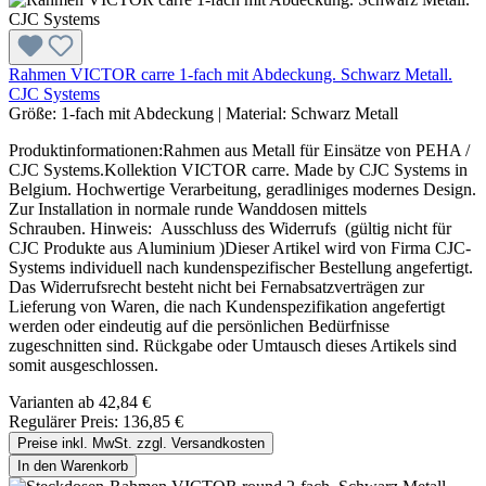
Rahmen VICTOR carre 1-fach mit Abdeckung. Schwarz Metall.
CJC Systems
Größe:
1-fach mit Abdeckung
|
Material:
Schwarz Metall
Produktinformationen:Rahmen aus Metall für Einsätze von PEHA /
CJC Systems.Kollektion VICTOR carre. Made by CJC Systems in
Belgium. Hochwertige Verarbeitung, geradliniges modernes Design.
Zur Installation in normale runde Wanddosen mittels
Schrauben. Hinweis: Ausschluss des Widerrufs (gültig nicht für
CJC Produkte aus Aluminium )Dieser Artikel wird von Firma CJC-
Systems individuell nach kundenspezifischer Bestellung angefertigt.
Das Widerrufsrecht besteht nicht bei Fernabsatzverträgen zur
Lieferung von Waren, die nach Kundenspezifikation angefertigt
werden oder eindeutig auf die persönlichen Bedürfnisse
zugeschnitten sind. Rückgabe oder Umtausch dieses Artikels sind
somit ausgeschlossen.
Varianten ab
42,84 €
Regulärer Preis:
136,85 €
Preise inkl. MwSt. zzgl. Versandkosten
In den Warenkorb