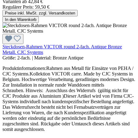
Varianten ab
42,84 €
Regulärer Preis:
59,50 €
Preise inkl. MwSt. zzgl. Versandkosten
In den Warenkorb
Steckdosen-Rahmen VICTOR round 2-fach. Antique Bronze
Metall. CJC Systems
Größe:
2-fach.
|
Material:
Bronze Antique
Produktinformationen:Rahmen aus Metall für Einsätze von PEHA /
CJC Systems.Kollektion VICTOR carre. Made by CJC Systems in
Belgium. Hochwertige Verarbeitung, geradliniges modernes Design.
Zur Installation in normale runde Wanddosen mittels
Schrauben. Hinweis: Ausschluss des Widerrufs (gültig nicht für
CJC Produkte aus Aluminium )Dieser Artikel wird von Firma CJC-
Systems individuell nach kundenspezifischer Bestellung angefertigt.
Das Widerrufsrecht besteht nicht bei Fernabsatzverträgen zur
Lieferung von Waren, die nach Kundenspezifikation angefertigt
werden oder eindeutig auf die persönlichen Bedürfnisse
zugeschnitten sind. Rückgabe oder Umtausch dieses Artikels sind
somit ausgeschlossen.