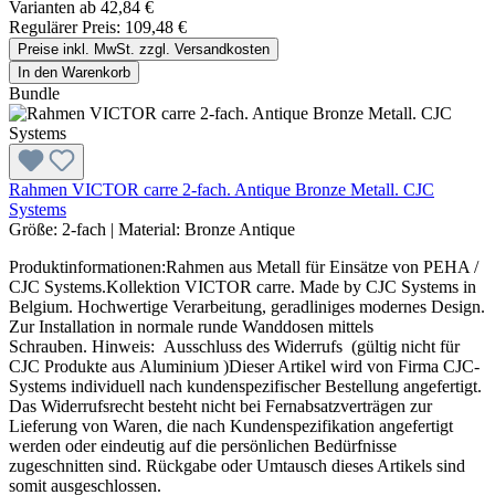
Varianten ab
42,84 €
Regulärer Preis:
109,48 €
Preise inkl. MwSt. zzgl. Versandkosten
In den Warenkorb
Bundle
Rahmen VICTOR carre 2-fach. Antique Bronze Metall. CJC
Systems
Größe:
2-fach
|
Material:
Bronze Antique
Produktinformationen:Rahmen aus Metall für Einsätze von PEHA /
CJC Systems.Kollektion VICTOR carre. Made by CJC Systems in
Belgium. Hochwertige Verarbeitung, geradliniges modernes Design.
Zur Installation in normale runde Wanddosen mittels
Schrauben. Hinweis: Ausschluss des Widerrufs (gültig nicht für
CJC Produkte aus Aluminium )Dieser Artikel wird von Firma CJC-
Systems individuell nach kundenspezifischer Bestellung angefertigt.
Das Widerrufsrecht besteht nicht bei Fernabsatzverträgen zur
Lieferung von Waren, die nach Kundenspezifikation angefertigt
werden oder eindeutig auf die persönlichen Bedürfnisse
zugeschnitten sind. Rückgabe oder Umtausch dieses Artikels sind
somit ausgeschlossen.