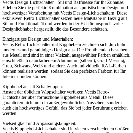
Vectis Design-Lichtschalter - Stil und Raffinesse für Ihr Zuhause:
Erleben Sie die perfekte Kombination aus puristischem Design und
hochwertiger Verarbeitung mit Vectis Design-Lichtschaltern. Diese
exklusiven Retro-Lichtschalter setzen neue Maßstäbe in Bezug auf
Stil und Funktionalität und werden in der EU für anspruchsvolle
Designliebhaber hergestellt, die das Besondere schätzen.
Einzigartiges Design und Materialien:
Vectis Retro-Lichtschalter mit Kipphebeln zeichnen sich durch ihr
modernes und geradliniges Design aus. Die Frontblenden bestehen
aus Metall und sind in einer Vielzahl ausgewählter Farben erhältlich,
einschließlich naturfarbenem Aluminium (silbern), Gold-Messing,
Grau, Schwarz, Weiß und andere. Auch individuelle RAL-Farben
können realisiert werden, sodass Sie den perfekten Farbton für Ihr
Interieur finden können.
Kipphebel anstatt Schaltwippen:
Anstatt der üblichen Wippschalter verfügen Vectis Retro-
Lichtschalter über formschöne Kipphebel aus Metall. Diese
garantieren nicht nur ein außergewöhnliches Aussehen, sondern
auch ein hochwertiges Gefühl, das Sie bei jeder Berührung erleben
werden.
Vielseitigkeit und Anpassungsfähigkeit:
Vectis Kipphebel-Lichtschalter sind in vielen verschiedenen Größen