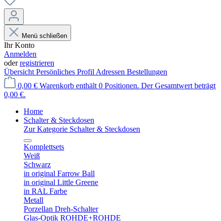
Menü schließen
Ihr Konto
Anmelden
oder
registrieren
Übersicht
Persönliches Profil
Adressen
Bestellungen
0,00 €
Warenkorb enthält 0 Positionen. Der Gesamtwert beträgt
0,00 €.
Home
Schalter & Steckdosen
Zur Kategorie Schalter & Steckdosen
Komplettsets
Weiß
Schwarz
in original Farrow Ball
in original Little Greene
in RAL Farbe
Metall
Porzellan Dreh-Schalter
Glas-Optik ROHDE+ROHDE