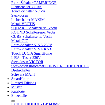
Retro-Schalter CAMBRIDGE
Lichtschalter YORK
Touch-Schalter NOVA
Steckdosen
Lichtschalter MAXIM
Metall VECTIS
SQUARE Schalterserie. Vectis
ROUND Schalterserie. Vectis
CUBE Schalterserie. Vectis
Metall CJC
Retro-Schalter NINA 230V
Retro-Schalter NINA KNX
Touch LUCIA SmartHome
LISA - Taster 230V
Steckdosen VICTOR
Steckdosen unsichtbar PURIST. ROHDE+ROHDE
Drehschalter
Schwarz MATT
SmartHome
Limited Editions
Muster
Kataloge
Einzelteile
ROHDE+ROHDE - Glas-Optik