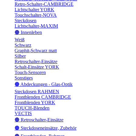
Retro-Schalter-CAMBRIDGE
Lichtschalter YORK
Touchschalter-NOVA
Steckdosen
Lichtschalter-MAXIM
🟤 Innenleben
Weiß
Schwarz
Graphit-Schwarz matt
Silber
Retroschalter-Einsätze
Schalt-Einsätze YORK
Touch-Sensoren
Sonstiges
🟤 Abdeckungen - Glas-Optik
Steckdosen RAHMEN
Frontblenden CAMBRIDGE
Frontblenden YORK
TOUCH-Blenden
VECTIS
🟤 Retroschalter-Einsätze
🟤 Steckdoseneinsätze, Zubehör