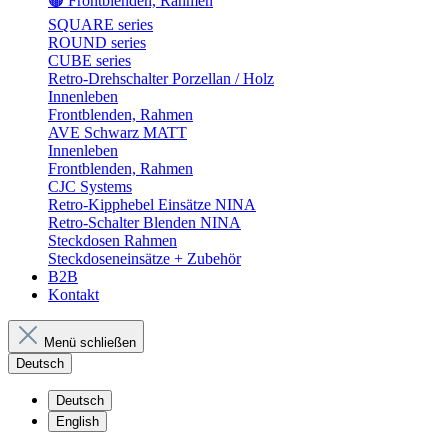
🟤 Frontblenden, Rahmen
SQUARE series
ROUND series
CUBE series
Retro-Drehschalter Porzellan / Holz
Innenleben
Frontblenden, Rahmen
AVE Schwarz MATT
Innenleben
Frontblenden, Rahmen
CJC Systems
Retro-Kipphebel Einsätze NINA
Retro-Schalter Blenden NINA
Steckdosen Rahmen
Steckdoseneinsätze + Zubehör
B2B
Kontakt
Menü schließen
Deutsch
Deutsch
English