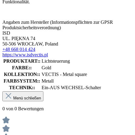
Funktionalität.
Angaben zum Hersteller (Informationspflichten zur GPSR
Produktsicherheitsverordnung)
ISD
UL. PIĘKNA 74
50-506 WROCŁAW, Poland
+48 668 014 424
https://www.isdvectis.pl
PRODUKTART::
Lichtsteuerung
FARBE::
Gold
KOLLEKTION::
VECTIS - Metal square
FARBSYSTEM::
Metall
TECHNIK::
Ein-AUS WECHSEL-Schalter
Menü schließen
0 von 0 Bewertungen