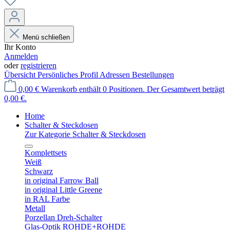
Menü schließen
Ihr Konto
Anmelden
oder
registrieren
Übersicht
Persönliches Profil
Adressen
Bestellungen
0,00 €
Warenkorb enthält 0 Positionen. Der Gesamtwert beträgt
0,00 €.
Home
Schalter & Steckdosen
Zur Kategorie Schalter & Steckdosen
Komplettsets
Weiß
Schwarz
in original Farrow Ball
in original Little Greene
in RAL Farbe
Metall
Porzellan Dreh-Schalter
Glas-Optik ROHDE+ROHDE