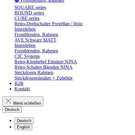
🟤 Frontblenden, Rahmen
SQUARE series
ROUND series
CUBE series
Retro-Drehschalter Porzellan / Holz
Innenleben
Frontblenden, Rahmen
AVE Schwarz MATT
Innenleben
Frontblenden, Rahmen
CJC Systems
Retro-Kipphebel Einsätze NINA
Retro-Schalter Blenden NINA
Steckdosen Rahmen
Steckdoseneinsätze + Zubehör
B2B
Kontakt
Menü schließen
Deutsch
Deutsch
English