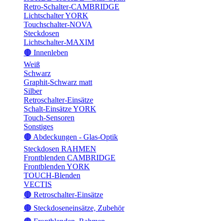
Retro-Schalter-CAMBRIDGE
Lichtschalter YORK
Touchschalter-NOVA
Steckdosen
Lichtschalter-MAXIM
🟤 Innenleben
Weiß
Schwarz
Graphit-Schwarz matt
Silber
Retroschalter-Einsätze
Schalt-Einsätze YORK
Touch-Sensoren
Sonstiges
🟤 Abdeckungen - Glas-Optik
Steckdosen RAHMEN
Frontblenden CAMBRIDGE
Frontblenden YORK
TOUCH-Blenden
VECTIS
🟤 Retroschalter-Einsätze
🟤 Steckdoseneinsätze, Zubehör