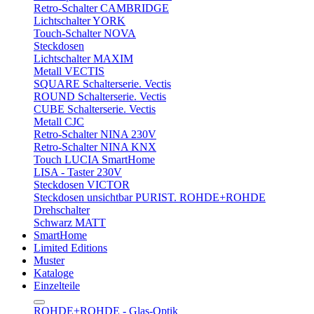
Retro-Schalter CAMBRIDGE
Lichtschalter YORK
Touch-Schalter NOVA
Steckdosen
Lichtschalter MAXIM
Metall VECTIS
SQUARE Schalterserie. Vectis
ROUND Schalterserie. Vectis
CUBE Schalterserie. Vectis
Metall CJC
Retro-Schalter NINA 230V
Retro-Schalter NINA KNX
Touch LUCIA SmartHome
LISA - Taster 230V
Steckdosen VICTOR
Steckdosen unsichtbar PURIST. ROHDE+ROHDE
Drehschalter
Schwarz MATT
SmartHome
Limited Editions
Muster
Kataloge
Einzelteile
ROHDE+ROHDE - Glas-Optik