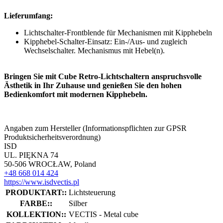
Lieferumfang:
Lichtschalter-Frontblende für Mechanismen mit Kipphebeln
Kipphebel-Schalter-Einsatz: Ein-/Aus- und zugleich
Wechselschalter. Mechanismus mit Hebel(n).
Bringen Sie mit Cube Retro-Lichtschaltern anspruchsvolle
Ästhetik in Ihr Zuhause und genießen Sie den hohen
Bedienkomfort mit modernen Kipphebeln.
Angaben zum Hersteller (Informationspflichten zur GPSR
Produktsicherheitsverordnung)
ISD
UL. PIĘKNA 74
50-506 WROCŁAW, Poland
+48 668 014 424
https://www.isdvectis.pl
PRODUKTART::
Lichtsteuerung
FARBE::
Silber
KOLLEKTION::
VECTIS - Metal cube