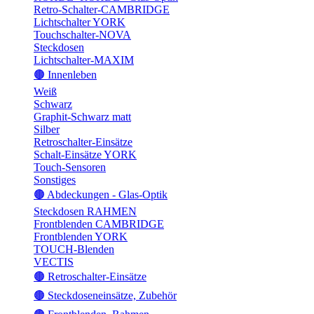
Retro-Schalter-CAMBRIDGE
Lichtschalter YORK
Touchschalter-NOVA
Steckdosen
Lichtschalter-MAXIM
🟤 Innenleben
Weiß
Schwarz
Graphit-Schwarz matt
Silber
Retroschalter-Einsätze
Schalt-Einsätze YORK
Touch-Sensoren
Sonstiges
🟤 Abdeckungen - Glas-Optik
Steckdosen RAHMEN
Frontblenden CAMBRIDGE
Frontblenden YORK
TOUCH-Blenden
VECTIS
🟤 Retroschalter-Einsätze
🟤 Steckdoseneinsätze, Zubehör