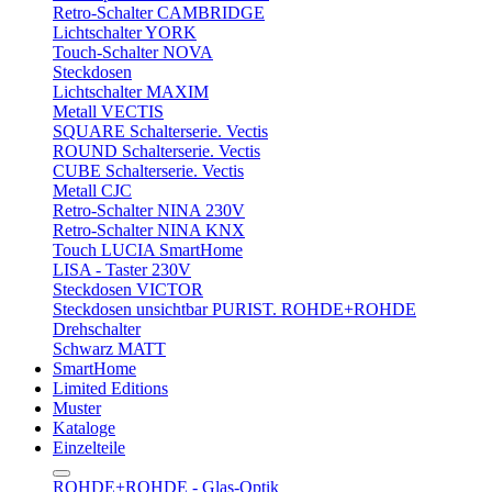
Retro-Schalter CAMBRIDGE
Lichtschalter YORK
Touch-Schalter NOVA
Steckdosen
Lichtschalter MAXIM
Metall VECTIS
SQUARE Schalterserie. Vectis
ROUND Schalterserie. Vectis
CUBE Schalterserie. Vectis
Metall CJC
Retro-Schalter NINA 230V
Retro-Schalter NINA KNX
Touch LUCIA SmartHome
LISA - Taster 230V
Steckdosen VICTOR
Steckdosen unsichtbar PURIST. ROHDE+ROHDE
Drehschalter
Schwarz MATT
SmartHome
Limited Editions
Muster
Kataloge
Einzelteile
ROHDE+ROHDE - Glas-Optik