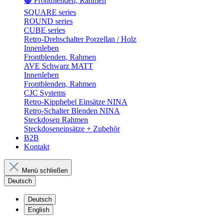
🟤 Frontblenden, Rahmen
SQUARE series
ROUND series
CUBE series
Retro-Drehschalter Porzellan / Holz
Innenleben
Frontblenden, Rahmen
AVE Schwarz MATT
Innenleben
Frontblenden, Rahmen
CJC Systems
Retro-Kipphebel Einsätze NINA
Retro-Schalter Blenden NINA
Steckdosen Rahmen
Steckdoseneinsätze + Zubehör
B2B
Kontakt
Menü schließen
Deutsch
Deutsch
English