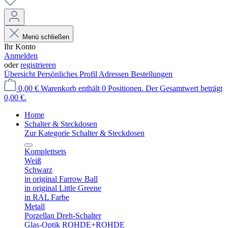
Menü schließen
Ihr Konto
Anmelden
oder
registrieren
Übersicht
Persönliches Profil
Adressen
Bestellungen
0,00 €
Warenkorb enthält 0 Positionen. Der Gesamtwert beträgt
0,00 €.
Home
Schalter & Steckdosen
Zur Kategorie Schalter & Steckdosen
Komplettsets
Weiß
Schwarz
in original Farrow Ball
in original Little Greene
in RAL Farbe
Metall
Porzellan Dreh-Schalter
Glas-Optik ROHDE+ROHDE