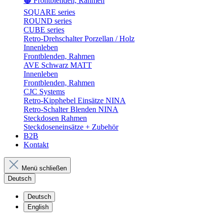
🟤 Frontblenden, Rahmen
SQUARE series
ROUND series
CUBE series
Retro-Drehschalter Porzellan / Holz
Innenleben
Frontblenden, Rahmen
AVE Schwarz MATT
Innenleben
Frontblenden, Rahmen
CJC Systems
Retro-Kipphebel Einsätze NINA
Retro-Schalter Blenden NINA
Steckdosen Rahmen
Steckdoseneinsätze + Zubehör
B2B
Kontakt
Menü schließen
Deutsch
Deutsch
English