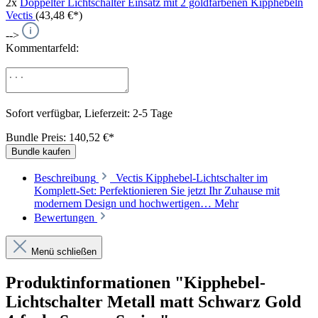
2x
Doppelter Lichtschalter Einsatz mit 2 goldfarbenen Kipphebeln
Vectis
(43,48 €*)
-->
Kommentarfeld:
Sofort verfügbar, Lieferzeit: 2-5 Tage
Bundle Preis: 140,52 €
*
Bundle kaufen
Beschreibung
Vectis Kipphebel-Lichtschalter im
Komplett-Set: Perfektionieren Sie jetzt Ihr Zuhause mit
modernem Design und hochwertigen…
Mehr
Bewertungen
Menü schließen
Produktinformationen "Kipphebel-
Lichtschalter Metall matt Schwarz Gold