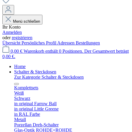
Menü schließen
Ihr Konto
Anmelden
oder
registrieren
Übersicht
Persönliches Profil
Adressen
Bestellungen
0,00 €
Warenkorb enthält 0 Positionen. Der Gesamtwert beträgt
0,00 €.
Home
Schalter & Steckdosen
Zur Kategorie Schalter & Steckdosen
Komplettsets
Weiß
Schwarz
in original Farrow Ball
in original Little Greene
in RAL Farbe
Metall
Porzellan Dreh-Schalter
Glas-Optik ROHDE+ROHDE