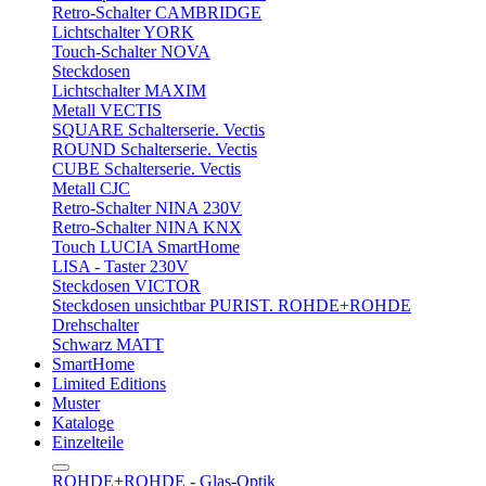
Retro-Schalter CAMBRIDGE
Lichtschalter YORK
Touch-Schalter NOVA
Steckdosen
Lichtschalter MAXIM
Metall VECTIS
SQUARE Schalterserie. Vectis
ROUND Schalterserie. Vectis
CUBE Schalterserie. Vectis
Metall CJC
Retro-Schalter NINA 230V
Retro-Schalter NINA KNX
Touch LUCIA SmartHome
LISA - Taster 230V
Steckdosen VICTOR
Steckdosen unsichtbar PURIST. ROHDE+ROHDE
Drehschalter
Schwarz MATT
SmartHome
Limited Editions
Muster
Kataloge
Einzelteile
ROHDE+ROHDE - Glas-Optik