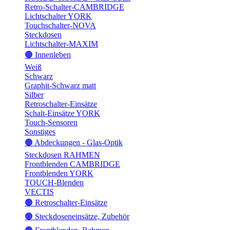
Retro-Schalter-CAMBRIDGE
Lichtschalter YORK
Touchschalter-NOVA
Steckdosen
Lichtschalter-MAXIM
🟤 Innenleben
Weiß
Schwarz
Graphit-Schwarz matt
Silber
Retroschalter-Einsätze
Schalt-Einsätze YORK
Touch-Sensoren
Sonstiges
🟤 Abdeckungen - Glas-Optik
Steckdosen RAHMEN
Frontblenden CAMBRIDGE
Frontblenden YORK
TOUCH-Blenden
VECTIS
🟤 Retroschalter-Einsätze
🟤 Steckdoseneinsätze, Zubehör