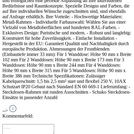
und ermöglichen eine perfekte Anpassung an Ihre individuellen
Bedürfnisse und Raumkonzepte. Spezielle Designs und Farben, die
auf Ihre individuellen Wünsche zugeschnitten sind, sind ebenfalls
auf Anfrage erhältlich. Ihre Vorteile: - Hochwertige Materialien:
Metall-Rahmen - Individuelle Farbauswahl: Wählen Sie aus einer
Vielzahl von Metalloberflächen und hunderten RAL-Farben. -
Exklusives Design: Puristische und modern. - Robust und langlebig:
Konstruiert für hohe Zuverlässigkeit. - Einfache Installation -
Hergestellt in der EU: Garantiert Qualität und Nachhaltigkeit durch
europäische Produktion. Abmessungen der Frontblenden
(Einbautiefe immer 33 mm): Für 1 Wanddose: Höhe 90 mm x Breite
102 mm Für 2 Wanddosen: Höhe 90 mm x Breite 173 mm Für 3
Wanddosen: Höhe 90 mm x Breite 244 mm Für 4 Wanddosen:
Höhe 90 mm x Breite 315 mm Für 5 Wanddosen: Höhe 90 mm x
Breite 386 mm Technische Spezifikationen: Zulässiger
Kabelquerschnitt: 1,5 bis 2,5 mm² starr und flexibel 250 V, 10AX
Schutzart IP20 Gebaut nach Standard EN 60 669-1 Lieferumfang: -
Steckdosen-Rahmen mit runden Ausschnitten - Schuko Steckdosen-
Einsätze in passender Anzahl
-->
Kommentarfeld: