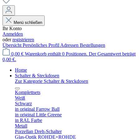
Menü schließen
Ihr Konto
Anmelden
oder
registrieren
Übersicht
Persönliches Profil
Adressen
Bestellungen
0,00 €
Warenkorb enthält 0 Positionen. Der Gesamtwert beträgt
0,00 €.
Home
Schalter & Steckdosen
Zur Kategorie Schalter & Steckdosen
Komplettsets
Weiß
Schwarz
in original Farrow Ball
in original Little Greene
in RAL Farbe
Metall
Porzellan Dreh-Schalter
Glas-Optik ROHDE+ROHDE