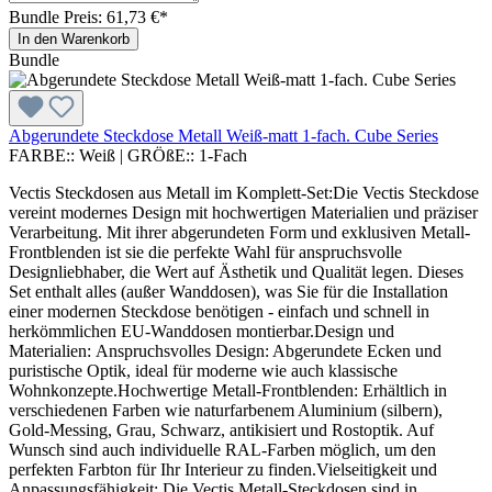
Bundle Preis: 61,73 €
*
In den Warenkorb
Bundle
Abgerundete Steckdose Metall Weiß-matt 1-fach. Cube Series
FARBE::
Weiß
|
GRÖßE::
1-Fach
Vectis Steckdosen aus Metall im Komplett-Set:Die Vectis Steckdose
vereint modernes Design mit hochwertigen Materialien und präziser
Verarbeitung. Mit ihrer abgerundeten Form und exklusiven Metall-
Frontblenden ist sie die perfekte Wahl für anspruchsvolle
Designliebhaber, die Wert auf Ästhetik und Qualität legen. Dieses
Set enthalt alles (außer Wanddosen), was Sie für die Installation
einer modernen Steckdose benötigen - einfach und schnell in
herkömmlichen EU-Wanddosen montierbar.Design und
Materialien: Anspruchsvolles Design: Abgerundete Ecken und
puristische Optik, ideal für moderne wie auch klassische
Wohnkonzepte.Hochwertige Metall-Frontblenden: Erhältlich in
verschiedenen Farben wie naturfarbenem Aluminium (silbern),
Gold-Messing, Grau, Schwarz, antikisiert und Rostoptik. Auf
Wunsch sind auch individuelle RAL-Farben möglich, um den
perfekten Farbton für Ihr Interieur zu finden.Vielseitigkeit und
Anpassungsfähigkeit: Die Vectis Metall-Steckdosen sind in