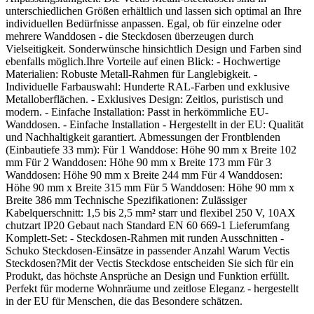
unterschiedlichen Größen erhältlich und lassen sich optimal an Ihre
individuellen Bedürfnisse anpassen. Egal, ob für einzelne oder
mehrere Wanddosen - die Steckdosen überzeugen durch
Vielseitigkeit. Sonderwünsche hinsichtlich Design und Farben sind
ebenfalls möglich.Ihre Vorteile auf einen Blick: - Hochwertige
Materialien: Robuste Metall-Rahmen für Langlebigkeit. -
Individuelle Farbauswahl: Hunderte RAL-Farben und exklusive
Metalloberflächen. - Exklusives Design: Zeitlos, puristisch und
modern. - Einfache Installation: Passt in herkömmliche EU-
Wanddosen. - Einfache Installation - Hergestellt in der EU: Qualität
und Nachhaltigkeit garantiert. Abmessungen der Frontblenden
(Einbautiefe 33 mm): Für 1 Wanddose: Höhe 90 mm x Breite 102
mm Für 2 Wanddosen: Höhe 90 mm x Breite 173 mm Für 3
Wanddosen: Höhe 90 mm x Breite 244 mm Für 4 Wanddosen:
Höhe 90 mm x Breite 315 mm Für 5 Wanddosen: Höhe 90 mm x
Breite 386 mm Technische Spezifikationen: Zulässiger
Kabelquerschnitt: 1,5 bis 2,5 mm² starr und flexibel 250 V, 10AX
chutzart IP20 Gebaut nach Standard EN 60 669-1 Lieferumfang
Komplett-Set: - Steckdosen-Rahmen mit runden Ausschnitten -
Schuko Steckdosen-Einsätze in passender Anzahl Warum Vectis
Steckdosen?Mit der Vectis Steckdose entscheiden Sie sich für ein
Produkt, das höchste Ansprüche an Design und Funktion erfüllt.
Perfekt für moderne Wohnräume und zeitlose Eleganz - hergestellt
in der EU für Menschen, die das Besondere schätzen.