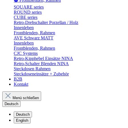
🟤 Frontblenden, Rahmen
SQUARE series
ROUND series
CUBE series
Retro-Drehschalter Porzellan / Holz
Innenleben
Frontblenden, Rahmen
AVE Schwarz MATT
Innenleben
Frontblenden, Rahmen
CJC Systems
Retro-Kipphebel Einsätze NINA
Retro-Schalter Blenden NINA
Steckdosen Rahmen
Steckdoseneinsätze + Zubehör
B2B
Kontakt
Menü schließen
Deutsch
Deutsch
English