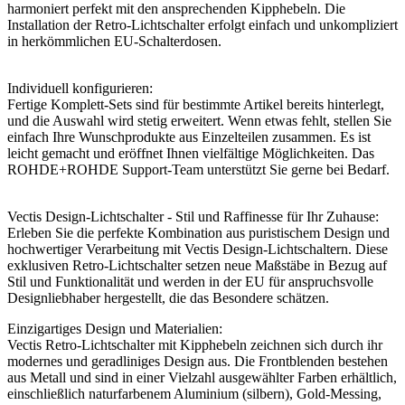
harmoniert perfekt mit den ansprechenden Kipphebeln. Die
Installation der Retro-Lichtschalter erfolgt einfach und unkompliziert
in herkömmlichen EU-Schalterdosen.
Individuell konfigurieren:
Fertige Komplett-Sets sind für bestimmte Artikel bereits hinterlegt,
und die Auswahl wird stetig erweitert. Wenn etwas fehlt, stellen Sie
einfach Ihre Wunschprodukte aus Einzelteilen zusammen. Es ist
leicht gemacht und eröffnet Ihnen vielfältige Möglichkeiten. Das
ROHDE+ROHDE Support-Team unterstützt Sie gerne bei Bedarf.
Vectis Design-Lichtschalter - Stil und Raffinesse für Ihr Zuhause:
Erleben Sie die perfekte Kombination aus puristischem Design und
hochwertiger Verarbeitung mit Vectis Design-Lichtschaltern. Diese
exklusiven Retro-Lichtschalter setzen neue Maßstäbe in Bezug auf
Stil und Funktionalität und werden in der EU für anspruchsvolle
Designliebhaber hergestellt, die das Besondere schätzen.
Einzigartiges Design und Materialien:
Vectis Retro-Lichtschalter mit Kipphebeln zeichnen sich durch ihr
modernes und geradliniges Design aus. Die Frontblenden bestehen
aus Metall und sind in einer Vielzahl ausgewählter Farben erhältlich,
einschließlich naturfarbenem Aluminium (silbern), Gold-Messing,