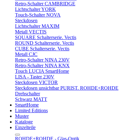
Retro-Schalter CAMBRIDGE
Lichtschalter YORK
Touch-Schalter NOVA
Steckdosen
Lichtschalter MAXIM
Metall VECTIS
SQUARE Schalterserie. Vectis
ROUND Schalterserie. Vectis
CUBE Schalterserie. Vectis
Metall CJC
Retro-Schalter NINA 230V
Retro-Schalter NINA KNX
Touch LUCIA SmartHome
LISA - Taster 230V
Steckdosen VICTOR
Steckdosen unsichtbar PURIST. ROHDE+ROHDE
Drehschalter
Schwarz MATT
SmartHome
Limited Editions
Muster
Kataloge
Einzelteile
ROHDE+ROHDE - Glas-Optik