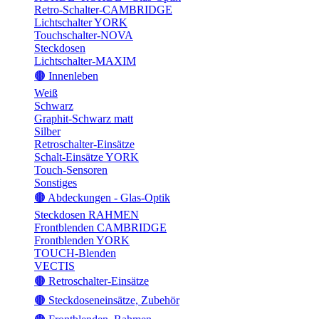
Retro-Schalter-CAMBRIDGE
Lichtschalter YORK
Touchschalter-NOVA
Steckdosen
Lichtschalter-MAXIM
🟤 Innenleben
Weiß
Schwarz
Graphit-Schwarz matt
Silber
Retroschalter-Einsätze
Schalt-Einsätze YORK
Touch-Sensoren
Sonstiges
🟤 Abdeckungen - Glas-Optik
Steckdosen RAHMEN
Frontblenden CAMBRIDGE
Frontblenden YORK
TOUCH-Blenden
VECTIS
🟤 Retroschalter-Einsätze
🟤 Steckdoseneinsätze, Zubehör