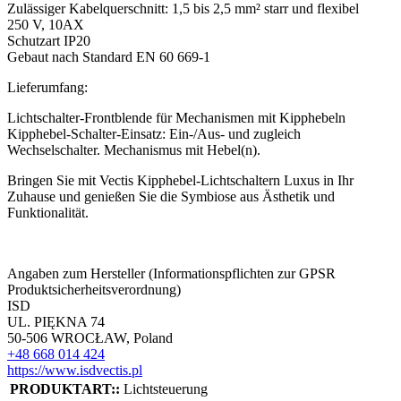
Zulässiger Kabelquerschnitt: 1,5 bis 2,5 mm² starr und flexibel
250 V, 10AX
Schutzart IP20
Gebaut nach Standard EN 60 669-1
Lieferumfang:
Lichtschalter-Frontblende für Mechanismen mit Kipphebeln
Kipphebel-Schalter-Einsatz: Ein-/Aus- und zugleich
Wechselschalter. Mechanismus mit Hebel(n).
Bringen Sie mit Vectis Kipphebel-Lichtschaltern Luxus in Ihr
Zuhause und genießen Sie die Symbiose aus Ästhetik und
Funktionalität.
Angaben zum Hersteller (Informationspflichten zur GPSR
Produktsicherheitsverordnung)
ISD
UL. PIĘKNA 74
50-506 WROCŁAW, Poland
+48 668 014 424
https://www.isdvectis.pl
PRODUKTART::
Lichtsteuerung