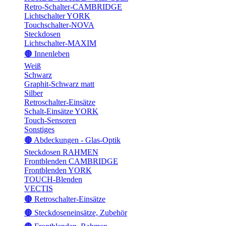
Retro-Schalter-CAMBRIDGE
Lichtschalter YORK
Touchschalter-NOVA
Steckdosen
Lichtschalter-MAXIM
🟤 Innenleben
Weiß
Schwarz
Graphit-Schwarz matt
Silber
Retroschalter-Einsätze
Schalt-Einsätze YORK
Touch-Sensoren
Sonstiges
🟤 Abdeckungen - Glas-Optik
Steckdosen RAHMEN
Frontblenden CAMBRIDGE
Frontblenden YORK
TOUCH-Blenden
VECTIS
🟤 Retroschalter-Einsätze
🟤 Steckdoseneinsätze, Zubehör