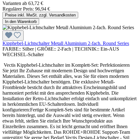
Varianten ab
63,72 €
Regulärer Preis:
96,94 €
Preise inkl. MwSt. zzgl. Versandkosten
In den Warenkorb
Kipphebel-Lichtschalter Metall Aluminium 2-fach. Round Series
FARBE::
Silber
|
GRÖßE::
2-Fach
|
TECHNIK::
Ein-AUS
WECHSEL-Schalter
Vectis Kipphebel-Lichtschalter im Komplett-Set: Perfektionieren
Sie jetzt Ihr Zuhause mit modernem Design und hochwertigen
Materialien. Dieses Set enthält alles, was Sie für einen modernen
Kipphebel-Lichtschalter benötigen. Die exklusive Metall-
Frontblende besticht durch ihr attraktives Erscheinungsbild und
harmoniert perfekt mit den ansprechenden Kipphebeln. Die
Installation der Retro-Lichtschalter erfolgt einfach und unkompliziert
in herkömmlichen EU-Schalterdosen. Individuell
konfigurieren:Fertige Komplett-Sets sind für bestimmte Artikel
bereits hinterlegt, und die Auswahl wird stetig erweitert. Wenn
etwas fehlt, stellen Sie einfach Ihre Wunschprodukte aus
Einzelteilen zusammen. Es ist leicht gemacht und eröffnet Ihnen
vielfältige Möglichkeiten. Das ROHDE+ROHDE Support-Team
unterstützt Sie gerne bei Bedarf.Vectis Design-Lichtschalter - Stil