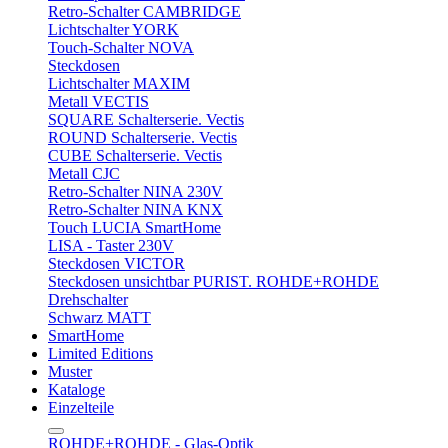
Retro-Schalter CAMBRIDGE
Lichtschalter YORK
Touch-Schalter NOVA
Steckdosen
Lichtschalter MAXIM
Metall VECTIS
SQUARE Schalterserie. Vectis
ROUND Schalterserie. Vectis
CUBE Schalterserie. Vectis
Metall CJC
Retro-Schalter NINA 230V
Retro-Schalter NINA KNX
Touch LUCIA SmartHome
LISA - Taster 230V
Steckdosen VICTOR
Steckdosen unsichtbar PURIST. ROHDE+ROHDE
Drehschalter
Schwarz MATT
SmartHome
Limited Editions
Muster
Kataloge
Einzelteile
ROHDE+ROHDE - Glas-Optik