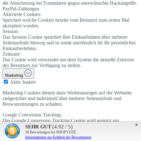
die Absicherung bei Formularen gegen unerwünschte Hackangriffe.
PayPal-Zahlungen
Aktivierte Cookies:
Speichert welche Cookies bereits vom Benutzer zum ersten Mal
akzeptiert wurden.
Session:
Das Session Cookie speichert Ihre Einkaufsdaten über mehrere
Seitenaufrufe hinweg und ist somit unerlässlich für Ihr persönliches
Einkaufserlebnis.
Zeitzone:
Das Cookie wird verwendet um dem System die aktuelle Zeitzone
des Benutzers zur Verfügung zu stellen.
Marketing
Aktiv
Inaktiv
Marketing Cookies dienen dazu Werbeanzeigen auf der Webseite
zielgerichtet und individuell über mehrere Seitenaufrufe und
Browsersitzungen zu schalten.
Google Conversion Tracking:
Das Google Conversion Tracking Cookie wird genutzt um
×
Conversions auf der Webseite effektiv zu erfassen. Diese
(4.92 / 5)
SEHR GUT
Informationen werden vom Seitenbetreiber genutzt um Google
30
Bewertungen bei SHOPVOTE
AdWords Kampagnen gezielt einzusetzen.
Informationen zur Echtheit der Bewertungen