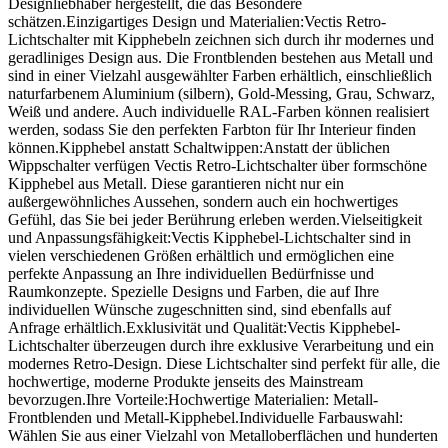
Designliebhaber hergestellt, die das Besondere
schätzen.Einzigartiges Design und Materialien:Vectis Retro-
Lichtschalter mit Kipphebeln zeichnen sich durch ihr modernes und
geradliniges Design aus. Die Frontblenden bestehen aus Metall und
sind in einer Vielzahl ausgewählter Farben erhältlich, einschließlich
naturfarbenem Aluminium (silbern), Gold-Messing, Grau, Schwarz,
Weiß und andere. Auch individuelle RAL-Farben können realisiert
werden, sodass Sie den perfekten Farbton für Ihr Interieur finden
können.Kipphebel anstatt Schaltwippen:Anstatt der üblichen
Wippschalter verfügen Vectis Retro-Lichtschalter über formschöne
Kipphebel aus Metall. Diese garantieren nicht nur ein
außergewöhnliches Aussehen, sondern auch ein hochwertiges
Gefühl, das Sie bei jeder Berührung erleben werden.Vielseitigkeit
und Anpassungsfähigkeit:Vectis Kipphebel-Lichtschalter sind in
vielen verschiedenen Größen erhältlich und ermöglichen eine
perfekte Anpassung an Ihre individuellen Bedürfnisse und
Raumkonzepte. Spezielle Designs und Farben, die auf Ihre
individuellen Wünsche zugeschnitten sind, sind ebenfalls auf
Anfrage erhältlich.Exklusivität und Qualität:Vectis Kipphebel-
Lichtschalter überzeugen durch ihre exklusive Verarbeitung und ein
modernes Retro-Design. Diese Lichtschalter sind perfekt für alle, die
hochwertige, moderne Produkte jenseits des Mainstream
bevorzugen.Ihre Vorteile:Hochwertige Materialien: Metall-
Frontblenden und Metall-Kipphebel.Individuelle Farbauswahl:
Wählen Sie aus einer Vielzahl von Metalloberflächen und hunderten