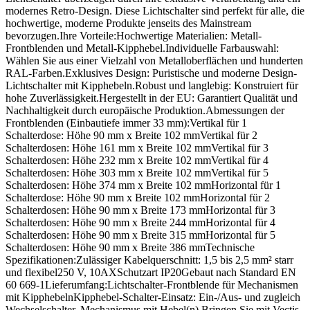
modernes Retro-Design. Diese Lichtschalter sind perfekt für alle, die
hochwertige, moderne Produkte jenseits des Mainstream
bevorzugen.Ihre Vorteile:Hochwertige Materialien: Metall-
Frontblenden und Metall-Kipphebel.Individuelle Farbauswahl:
Wählen Sie aus einer Vielzahl von Metalloberflächen und hunderten
RAL-Farben.Exklusives Design: Puristische und moderne Design-
Lichtschalter mit Kipphebeln.Robust und langlebig: Konstruiert für
hohe Zuverlässigkeit.Hergestellt in der EU: Garantiert Qualität und
Nachhaltigkeit durch europäische Produktion.Abmessungen der
Frontblenden (Einbautiefe immer 33 mm):Vertikal für 1
Schalterdose: Höhe 90 mm x Breite 102 mmVertikal für 2
Schalterdosen: Höhe 161 mm x Breite 102 mmVertikal für 3
Schalterdosen: Höhe 232 mm x Breite 102 mmVertikal für 4
Schalterdosen: Höhe 303 mm x Breite 102 mmVertikal für 5
Schalterdosen: Höhe 374 mm x Breite 102 mmHorizontal für 1
Schalterdose: Höhe 90 mm x Breite 102 mmHorizontal für 2
Schalterdosen: Höhe 90 mm x Breite 173 mmHorizontal für 3
Schalterdosen: Höhe 90 mm x Breite 244 mmHorizontal für 4
Schalterdosen: Höhe 90 mm x Breite 315 mmHorizontal für 5
Schalterdosen: Höhe 90 mm x Breite 386 mmTechnische
Spezifikationen:Zulässiger Kabelquerschnitt: 1,5 bis 2,5 mm² starr
und flexibel250 V, 10AXSchutzart IP20Gebaut nach Standard EN
60 669-1Lieferumfang:Lichtschalter-Frontblende für Mechanismen
mit KipphebelnKipphebel-Schalter-Einsatz: Ein-/Aus- und zugleich
Wechselschalter. Mechanismus mit Hebel(n).Bringen Sie mit Vectis