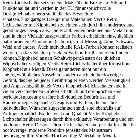
Retro-Lichtschalter setzen neue Maßstäbe in Bezug auf Stil und
Funktionalität und werden in der EU für anspruchsvolle
Designliebhaber hergestellt, die das Besondere
schätzen.Einzigartiges Design und Materialien:Vectis Retro-
Lichtschalter mit Kipphebeln zeichnen sich durch ihr modernes und
geradliniges Design aus. Die Frontblenden bestehen aus Metall und
sind in einer Vielzahl ausgewählter Farben erhältlich, einschließlich
naturfarbenem Aluminium (silbern), Gold-Messing, Grau, Schwarz,
Weiß und andere. Auch individuelle RAL-Farben können realisiert
werden, sodass Sie den perfekten Farbton für Ihr Interieur finden
können.Kipphebel anstatt Schaltwippen:Anstatt der üblichen
Wippschalter verfügen Vectis Retro-Lichtschalter über formschöne
Kipphebel aus Metall. Diese garantieren nicht nur ein
außergewöhnliches Aussehen, sondern auch ein hochwertiges
Gefühl, das Sie bei jeder Berührung erleben werden.Vielseitigkeit
und Anpassungsfähigkeit:Vectis Kipphebel-Lichtschalter sind in
vielen verschiedenen Größen erhältlich und ermöglichen eine
perfekte Anpassung an Ihre individuellen Bedürfnisse und
Raumkonzepte. Spezielle Designs und Farben, die auf Ihre
individuellen Wünsche zugeschnitten sind, sind ebenfalls auf
Anfrage erhältlich.Exklusivität und Qualität:Vectis Kipphebel-
Lichtschalter überzeugen durch ihre exklusive Verarbeitung und ein
modernes Retro-Design. Diese Lichtschalter sind perfekt für alle, die
hochwertige, moderne Produkte jenseits des Mainstream
bevorzugen.Ihre Vorteile:Hochwertige Materialien: Metall-