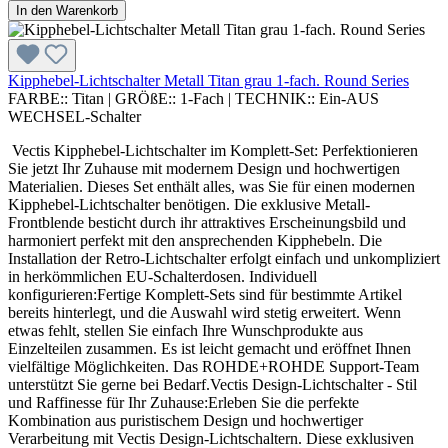
In den Warenkorb
Kipphebel-Lichtschalter Metall Titan grau 1-fach. Round Series
FARBE::
Titan
|
GRÖßE::
1-Fach
|
TECHNIK::
Ein-AUS
WECHSEL-Schalter
Vectis Kipphebel-Lichtschalter im Komplett-Set: Perfektionieren
Sie jetzt Ihr Zuhause mit modernem Design und hochwertigen
Materialien. Dieses Set enthält alles, was Sie für einen modernen
Kipphebel-Lichtschalter benötigen. Die exklusive Metall-
Frontblende besticht durch ihr attraktives Erscheinungsbild und
harmoniert perfekt mit den ansprechenden Kipphebeln. Die
Installation der Retro-Lichtschalter erfolgt einfach und unkompliziert
in herkömmlichen EU-Schalterdosen. Individuell
konfigurieren:Fertige Komplett-Sets sind für bestimmte Artikel
bereits hinterlegt, und die Auswahl wird stetig erweitert. Wenn
etwas fehlt, stellen Sie einfach Ihre Wunschprodukte aus
Einzelteilen zusammen. Es ist leicht gemacht und eröffnet Ihnen
vielfältige Möglichkeiten. Das ROHDE+ROHDE Support-Team
unterstützt Sie gerne bei Bedarf.Vectis Design-Lichtschalter - Stil
und Raffinesse für Ihr Zuhause:Erleben Sie die perfekte
Kombination aus puristischem Design und hochwertiger
Verarbeitung mit Vectis Design-Lichtschaltern. Diese exklusiven