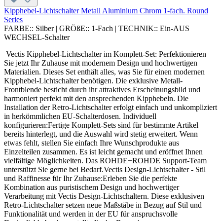
Kipphebel-Lichtschalter Metall Aluminium Chrom 1-fach. Round
Series
FARBE::
Silber
|
GRÖßE::
1-Fach
|
TECHNIK::
Ein-AUS
WECHSEL-Schalter
Vectis Kipphebel-Lichtschalter im Komplett-Set: Perfektionieren
Sie jetzt Ihr Zuhause mit modernem Design und hochwertigen
Materialien. Dieses Set enthält alles, was Sie für einen modernen
Kipphebel-Lichtschalter benötigen. Die exklusive Metall-
Frontblende besticht durch ihr attraktives Erscheinungsbild und
harmoniert perfekt mit den ansprechenden Kipphebeln. Die
Installation der Retro-Lichtschalter erfolgt einfach und unkompliziert
in herkömmlichen EU-Schalterdosen. Individuell
konfigurieren:Fertige Komplett-Sets sind für bestimmte Artikel
bereits hinterlegt, und die Auswahl wird stetig erweitert. Wenn
etwas fehlt, stellen Sie einfach Ihre Wunschprodukte aus
Einzelteilen zusammen. Es ist leicht gemacht und eröffnet Ihnen
vielfältige Möglichkeiten. Das ROHDE+ROHDE Support-Team
unterstützt Sie gerne bei Bedarf.Vectis Design-Lichtschalter - Stil
und Raffinesse für Ihr Zuhause:Erleben Sie die perfekte
Kombination aus puristischem Design und hochwertiger
Verarbeitung mit Vectis Design-Lichtschaltern. Diese exklusiven
Retro-Lichtschalter setzen neue Maßstäbe in Bezug auf Stil und
Funktionalität und werden in der EU für anspruchsvolle