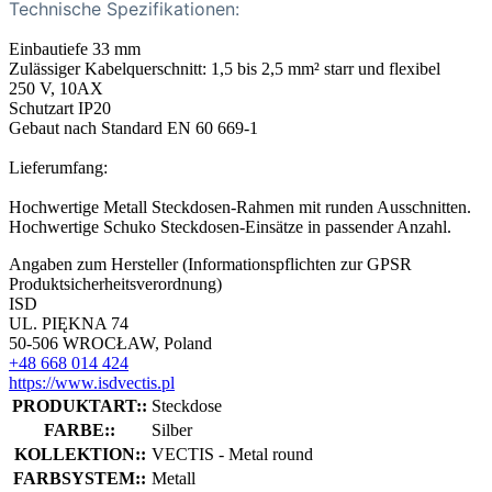
Technische Spezifikationen:
Einbautiefe 33 mm
Zulässiger Kabelquerschnitt: 1,5 bis 2,5 mm² starr und flexibel
250 V, 10AX
Schutzart IP20
Gebaut nach Standard EN 60 669-1
Lieferumfang:
Hochwertige Metall Steckdosen-Rahmen mit runden Ausschnitten.
Hochwertige Schuko Steckdosen-Einsätze in passender Anzahl.
Angaben zum Hersteller (Informationspflichten zur GPSR
Produktsicherheitsverordnung)
ISD
UL. PIĘKNA 74
50-506 WROCŁAW, Poland
+48 668 014 424
https://www.isdvectis.pl
PRODUKTART::
Steckdose
FARBE::
Silber
KOLLEKTION::
VECTIS - Metal round
FARBSYSTEM::
Metall