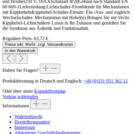
und flexibel250 V, 10AXSchutzart IP20Gebaut nach Standard EN
60 669-1Lieferumfang:Lichtschalter-Frontblende für Mechanismen
mit KipphebelnKipphebel-Schalter-Einsatz: Ein-/Aus- und zugleich
Wechselschalter. Mechanismus mit Hebel(n).Bringen Sie mit Vectis
Kipphebel-Lichtschaltern Luxus in Ihr Zuhause und genießen Sie
die Symbiose aus Ästhetik und Funktionalität.
Regulärer Preis:
63,72 €
Preise inkl. MwSt. zzgl. Versandkosten
In den Warenkorb
Haben Sie Fragen?
Produktberatung in Deutsch und Englisch:
+49 (0)331 951 362 12
Oder über unser
Kontaktformular
.
Vertrag widerrufen
Informationen
Widerrufsrecht
Herstellergarantien
Impressum
Allgemeine Geschäftsbedingungen