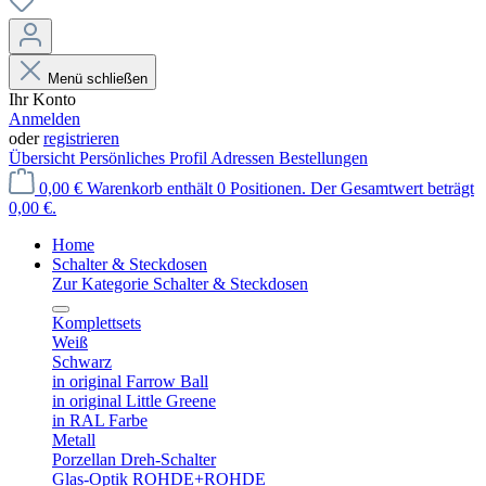
Menü schließen
Ihr Konto
Anmelden
oder
registrieren
Übersicht
Persönliches Profil
Adressen
Bestellungen
0,00 €
Warenkorb enthält 0 Positionen. Der Gesamtwert beträgt
0,00 €.
Home
Schalter & Steckdosen
Zur Kategorie Schalter & Steckdosen
Komplettsets
Weiß
Schwarz
in original Farrow Ball
in original Little Greene
in RAL Farbe
Metall
Porzellan Dreh-Schalter
Glas-Optik ROHDE+ROHDE