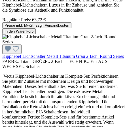
Kipphebel-Lichtschaltern Luxus in Ihr Zuhause und genießen Sie
die Symbiose aus Ästhetik und Funktionalität.
Regulärer Preis:
63,72 €
Preise inkl. MwSt. zzgl. Versandkosten
In den Warenkorb
Kipphebel-Lichtschalter Metall Titanium Grau 2-fach. Round Series
FARBE::
Titan
|
GRÖßE::
2-Fach
|
TECHNIK::
Ein-AUS
WECHSEL-Schalter
Vectis Kipphebel-Lichtschalter im Komplett-Set: Perfektionieren
Sie jetzt Ihr Zuhause mit modernem Design und hochwertigen
Materialien. Dieses Set enthält alles, was Sie für einen modernen
Kipphebel-Lichtschalter benötigen. Die exklusive Metall-
Frontblende besticht durch ihr attraktives Erscheinungsbild und
harmoniert perfekt mit den ansprechenden Kipphebeln. Die
Installation der Retro-Lichtschalter erfolgt einfach und unkompliziert
in herkömmlichen EU-Schalterdosen. Individuell
konfigurieren:Fertige Komplett-Sets sind für bestimmte Artikel
bereits hinterlegt, und die Auswahl wird stetig erweitert. Wenn