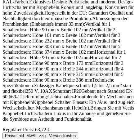
RAL-Farben.Exklusives Design: Puristische und moderne Design-
Lichtschalter mit Kipphebeln.Robust und langlebig: Konstruiert für
hohe Zuverlässigkeit.Hergestellt in der EU: Garantiert Qualität und
Nachhaltigkeit durch europäische Produktion.Abmessungen der
Frontblenden (Einbautiefe immer 33 mm):Vertikal für 1
Schalterdose: Höhe 90 mm x Breite 102 mmVertikal für 2
Schalterdosen: Höhe 161 mm x Breite 102 mmVertikal für 3
Schalterdosen: Höhe 232 mm x Breite 102 mmVertikal für 4
Schalterdosen: Höhe 303 mm x Breite 102 mmVertikal für 5
Schalterdosen: Höhe 374 mm x Breite 102 mmHorizontal für 1
Schalterdose: Höhe 90 mm x Breite 102 mmHorizontal für 2
Schalterdosen: Höhe 90 mm x Breite 173 mmHorizontal für 3
Schalterdosen: Höhe 90 mm x Breite 244 mmHorizontal für 4
Schalterdosen: Höhe 90 mm x Breite 315 mmHorizontal für 5
Schalterdosen: Höhe 90 mm x Breite 386 mmTechnische
Spezifikationen:Zulässiger Kabelquerschnitt: 1,5 bis 2,5 mm² starr
und flexibel250 V, 10AXSchutzart IP20Gebaut nach Standard EN
60 669-1Lieferumfang:Lichtschalter-Frontblende für Mechanismen
mit KipphebelnKipphebel-Schalter-Einsatz: Ein-/Aus- und zugleich
Wechselschalter. Mechanismus mit Hebel(n).Bringen Sie mit Vectis
Kipphebel-Lichtschaltern Luxus in Ihr Zuhause und genießen Sie
die Symbiose aus Ästhetik und Funktionalität.
Regulärer Preis:
63,72 €
Preise inkl. MwSt. zzgl. Versandkosten