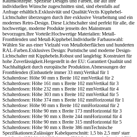
Raumkonzepte. Spezielle Designs und Farben, die auf Ihre
individuellen Wünsche zugeschnitten sind, sind ebenfalls auf
Anfrage erhältlich.Exklusivität und Qualität:Vectis Kipphebel-
Lichtschalter überzeugen durch ihre exklusive Verarbeitung und ein
modernes Retro-Design. Diese Lichtschalter sind perfekt für alle, die
hochwertige, moderne Produkte jenseits des Mainstream
bevorzugen.Ihre Vorteile:Hochwertige Materialien: Metall-
Frontblenden und Metall-Kipphebel.Individuelle Farbauswahl:
Wählen Sie aus einer Vielzahl von Metalloberflächen und hunderten
RAL-Farben.Exklusives Design: Puristische und moderne Design-
Lichtschalter mit Kipphebeln.Robust und langlebig: Konstruiert für
hohe Zuverlässigkeit.Hergestellt in der EU: Garantiert Qualität und
Nachhaltigkeit durch europäische Produktion.Abmessungen der
Frontblenden (Einbautiefe immer 33 mm):Vertikal für 1
Schalterdose: Höhe 90 mm x Breite 102 mmVertikal für 2
Schalterdosen: Höhe 161 mm x Breite 102 mmVertikal für 3
Schalterdosen: Höhe 232 mm x Breite 102 mmVertikal für 4
Schalterdosen: Höhe 303 mm x Breite 102 mmVertikal für 5
Schalterdosen: Höhe 374 mm x Breite 102 mmHorizontal für 1
Schalterdose: Höhe 90 mm x Breite 102 mmHorizontal für 2
Schalterdosen: Höhe 90 mm x Breite 173 mmHorizontal für 3
Schalterdosen: Höhe 90 mm x Breite 244 mmHorizontal für 4
Schalterdosen: Höhe 90 mm x Breite 315 mmHorizontal für 5
Schalterdosen: Höhe 90 mm x Breite 386 mmTechnische
Spezifikationen:Zulässiger Kabelquerschnitt: 1,5 bis 2,5 mm² starr