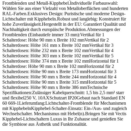
Frontblenden und Metall-Kipphebel.Individuelle Farbauswahl:
Wählen Sie aus einer Vielzahl von Metalloberflächen und hunderten
RAL-Farben.Exklusives Design: Puristische und moderne Design-
Lichtschalter mit Kipphebeln.Robust und langlebig: Konstruiert für
hohe Zuverlässigkeit.Hergestellt in der EU: Garantiert Qualität und
Nachhaltigkeit durch europäische Produktion.Abmessungen der
Frontblenden (Einbautiefe immer 33 mm):Vertikal für 1
Schalterdose: Höhe 90 mm x Breite 102 mmVertikal für 2
Schalterdosen: Höhe 161 mm x Breite 102 mmVertikal für 3
Schalterdosen: Höhe 232 mm x Breite 102 mmVertikal für 4
Schalterdosen: Höhe 303 mm x Breite 102 mmVertikal für 5
Schalterdosen: Höhe 374 mm x Breite 102 mmHorizontal für 1
Schalterdose: Höhe 90 mm x Breite 102 mmHorizontal für 2
Schalterdosen: Höhe 90 mm x Breite 173 mmHorizontal für 3
Schalterdosen: Höhe 90 mm x Breite 244 mmHorizontal für 4
Schalterdosen: Höhe 90 mm x Breite 315 mmHorizontal für 5
Schalterdosen: Höhe 90 mm x Breite 386 mmTechnische
Spezifikationen:Zulässiger Kabelquerschnitt: 1,5 bis 2,5 mm² starr
und flexibel250 V, 10AXSchutzart IP20Gebaut nach Standard EN
60 669-1Lieferumfang:Lichtschalter-Frontblende für Mechanismen
mit KipphebelnKipphebel-Schalter-Einsatz: Ein-/Aus- und zugleich
Wechselschalter. Mechanismus mit Hebel(n).Bringen Sie mit Vectis
Kipphebel-Lichtschaltern Luxus in Ihr Zuhause und genießen Sie
die Symbiose aus Ästhetik und Funktionalität.