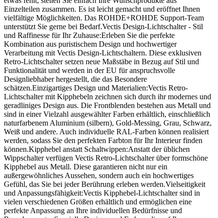
etwas fehlt, stellen Sie einfach Ihre Wunschprodukte aus
Einzelteilen zusammen. Es ist leicht gemacht und eröffnet Ihnen
vielfältige Möglichkeiten. Das ROHDE+ROHDE Support-Team
unterstützt Sie gerne bei Bedarf.Vectis Design-Lichtschalter - Stil
und Raffinesse für Ihr Zuhause:Erleben Sie die perfekte
Kombination aus puristischem Design und hochwertiger
Verarbeitung mit Vectis Design-Lichtschaltern. Diese exklusiven
Retro-Lichtschalter setzen neue Maßstäbe in Bezug auf Stil und
Funktionalität und werden in der EU für anspruchsvolle
Designliebhaber hergestellt, die das Besondere
schätzen.Einzigartiges Design und Materialien:Vectis Retro-
Lichtschalter mit Kipphebeln zeichnen sich durch ihr modernes und
geradliniges Design aus. Die Frontblenden bestehen aus Metall und
sind in einer Vielzahl ausgewählter Farben erhältlich, einschließlich
naturfarbenem Aluminium (silbern), Gold-Messing, Grau, Schwarz,
Weiß und andere. Auch individuelle RAL-Farben können realisiert
werden, sodass Sie den perfekten Farbton für Ihr Interieur finden
können.Kipphebel anstatt Schaltwippen:Anstatt der üblichen
Wippschalter verfügen Vectis Retro-Lichtschalter über formschöne
Kipphebel aus Metall. Diese garantieren nicht nur ein
außergewöhnliches Aussehen, sondern auch ein hochwertiges
Gefühl, das Sie bei jeder Berührung erleben werden.Vielseitigkeit
und Anpassungsfähigkeit:Vectis Kipphebel-Lichtschalter sind in
vielen verschiedenen Größen erhältlich und ermöglichen eine
perfekte Anpassung an Ihre individuellen Bedürfnisse und