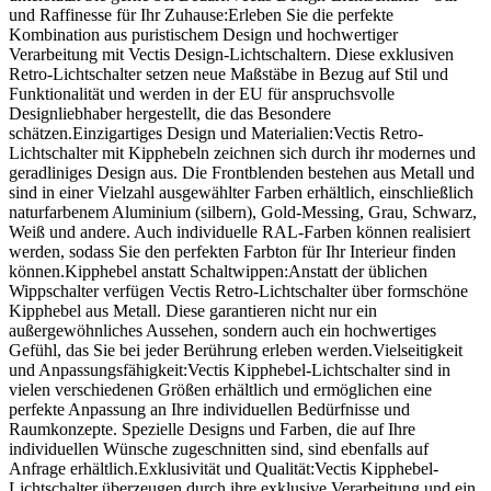
und Raffinesse für Ihr Zuhause:Erleben Sie die perfekte
Kombination aus puristischem Design und hochwertiger
Verarbeitung mit Vectis Design-Lichtschaltern. Diese exklusiven
Retro-Lichtschalter setzen neue Maßstäbe in Bezug auf Stil und
Funktionalität und werden in der EU für anspruchsvolle
Designliebhaber hergestellt, die das Besondere
schätzen.Einzigartiges Design und Materialien:Vectis Retro-
Lichtschalter mit Kipphebeln zeichnen sich durch ihr modernes und
geradliniges Design aus. Die Frontblenden bestehen aus Metall und
sind in einer Vielzahl ausgewählter Farben erhältlich, einschließlich
naturfarbenem Aluminium (silbern), Gold-Messing, Grau, Schwarz,
Weiß und andere. Auch individuelle RAL-Farben können realisiert
werden, sodass Sie den perfekten Farbton für Ihr Interieur finden
können.Kipphebel anstatt Schaltwippen:Anstatt der üblichen
Wippschalter verfügen Vectis Retro-Lichtschalter über formschöne
Kipphebel aus Metall. Diese garantieren nicht nur ein
außergewöhnliches Aussehen, sondern auch ein hochwertiges
Gefühl, das Sie bei jeder Berührung erleben werden.Vielseitigkeit
und Anpassungsfähigkeit:Vectis Kipphebel-Lichtschalter sind in
vielen verschiedenen Größen erhältlich und ermöglichen eine
perfekte Anpassung an Ihre individuellen Bedürfnisse und
Raumkonzepte. Spezielle Designs und Farben, die auf Ihre
individuellen Wünsche zugeschnitten sind, sind ebenfalls auf
Anfrage erhältlich.Exklusivität und Qualität:Vectis Kipphebel-
Lichtschalter überzeugen durch ihre exklusive Verarbeitung und ein