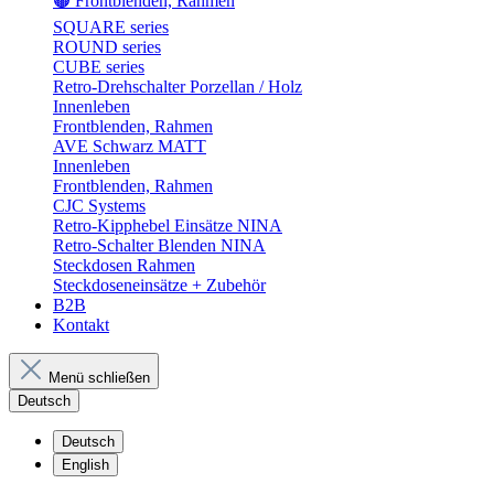
🟤 Frontblenden, Rahmen
SQUARE series
ROUND series
CUBE series
Retro-Drehschalter Porzellan / Holz
Innenleben
Frontblenden, Rahmen
AVE Schwarz MATT
Innenleben
Frontblenden, Rahmen
CJC Systems
Retro-Kipphebel Einsätze NINA
Retro-Schalter Blenden NINA
Steckdosen Rahmen
Steckdoseneinsätze + Zubehör
B2B
Kontakt
Menü schließen
Deutsch
Deutsch
English