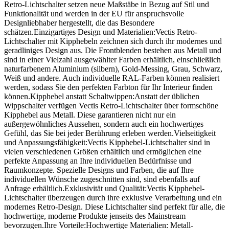
Retro-Lichtschalter setzen neue Maßstäbe in Bezug auf Stil und
Funktionalität und werden in der EU für anspruchsvolle
Designliebhaber hergestellt, die das Besondere
schätzen.Einzigartiges Design und Materialien:Vectis Retro-
Lichtschalter mit Kipphebeln zeichnen sich durch ihr modernes und
geradliniges Design aus. Die Frontblenden bestehen aus Metall und
sind in einer Vielzahl ausgewählter Farben erhältlich, einschließlich
naturfarbenem Aluminium (silbern), Gold-Messing, Grau, Schwarz,
Weiß und andere. Auch individuelle RAL-Farben können realisiert
werden, sodass Sie den perfekten Farbton für Ihr Interieur finden
können.Kipphebel anstatt Schaltwippen:Anstatt der üblichen
Wippschalter verfügen Vectis Retro-Lichtschalter über formschöne
Kipphebel aus Metall. Diese garantieren nicht nur ein
außergewöhnliches Aussehen, sondern auch ein hochwertiges
Gefühl, das Sie bei jeder Berührung erleben werden.Vielseitigkeit
und Anpassungsfähigkeit:Vectis Kipphebel-Lichtschalter sind in
vielen verschiedenen Größen erhältlich und ermöglichen eine
perfekte Anpassung an Ihre individuellen Bedürfnisse und
Raumkonzepte. Spezielle Designs und Farben, die auf Ihre
individuellen Wünsche zugeschnitten sind, sind ebenfalls auf
Anfrage erhältlich.Exklusivität und Qualität:Vectis Kipphebel-
Lichtschalter überzeugen durch ihre exklusive Verarbeitung und ein
modernes Retro-Design. Diese Lichtschalter sind perfekt für alle, die
hochwertige, moderne Produkte jenseits des Mainstream
bevorzugen.Ihre Vorteile:Hochwertige Materialien: Metall-