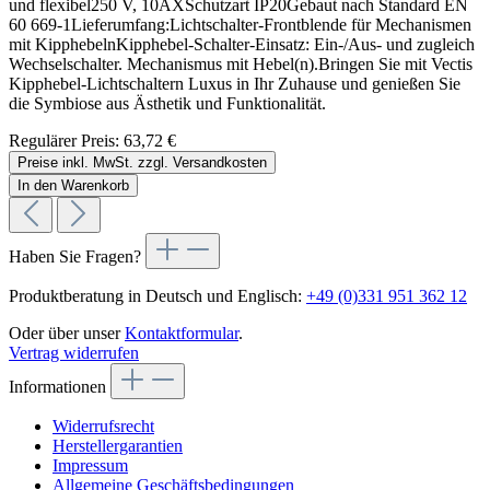
und flexibel250 V, 10AXSchutzart IP20Gebaut nach Standard EN
60 669-1Lieferumfang:Lichtschalter-Frontblende für Mechanismen
mit KipphebelnKipphebel-Schalter-Einsatz: Ein-/Aus- und zugleich
Wechselschalter. Mechanismus mit Hebel(n).Bringen Sie mit Vectis
Kipphebel-Lichtschaltern Luxus in Ihr Zuhause und genießen Sie
die Symbiose aus Ästhetik und Funktionalität.
Regulärer Preis:
63,72 €
Preise inkl. MwSt. zzgl. Versandkosten
In den Warenkorb
Haben Sie Fragen?
Produktberatung in Deutsch und Englisch:
+49 (0)331 951 362 12
Oder über unser
Kontaktformular
.
Vertrag widerrufen
Informationen
Widerrufsrecht
Herstellergarantien
Impressum
Allgemeine Geschäftsbedingungen