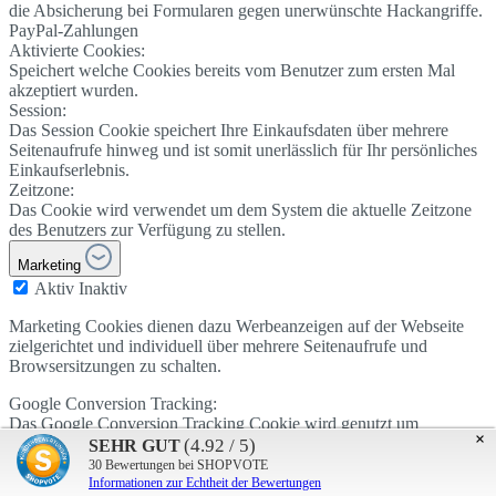
die Absicherung bei Formularen gegen unerwünschte Hackangriffe.
PayPal-Zahlungen
Aktivierte Cookies:
Speichert welche Cookies bereits vom Benutzer zum ersten Mal
akzeptiert wurden.
Session:
Das Session Cookie speichert Ihre Einkaufsdaten über mehrere
Seitenaufrufe hinweg und ist somit unerlässlich für Ihr persönliches
Einkaufserlebnis.
Zeitzone:
Das Cookie wird verwendet um dem System die aktuelle Zeitzone
des Benutzers zur Verfügung zu stellen.
Marketing
Aktiv
Inaktiv
Marketing Cookies dienen dazu Werbeanzeigen auf der Webseite
zielgerichtet und individuell über mehrere Seitenaufrufe und
Browsersitzungen zu schalten.
Google Conversion Tracking:
Das Google Conversion Tracking Cookie wird genutzt um
×
Conversions auf der Webseite effektiv zu erfassen. Diese
(4.92 / 5)
SEHR GUT
Informationen werden vom Seitenbetreiber genutzt um Google
30
Bewertungen bei SHOPVOTE
AdWords Kampagnen gezielt einzusetzen.
Informationen zur Echtheit der Bewertungen