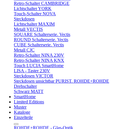
Retro-Schalter CAMBRIDGE
Lichtschalter YORK
Touch-Schalter NOVA
Steckdosen
Lichtschalter MAXIM
Metall VECTIS
SQUARE Schalterserie. Vectis
ROUND Schalterserie. Vectis
CUBE Schalterserie. Vectis
Metall CJC
Retro-Schalter NINA 230V
Retro-Schalter NINA KNX
Touch LUCIA SmartHome
LISA - Taster 230V
Steckdosen VICTOR
Steckdosen unsichtbar PURIST. ROHDE+ROHDE
Drehschalter
Schwarz MATT
SmartHome
Limited Editions
Muster
Kataloge
Einzelteile
ROHDE+ROHDE - Glas-Optik