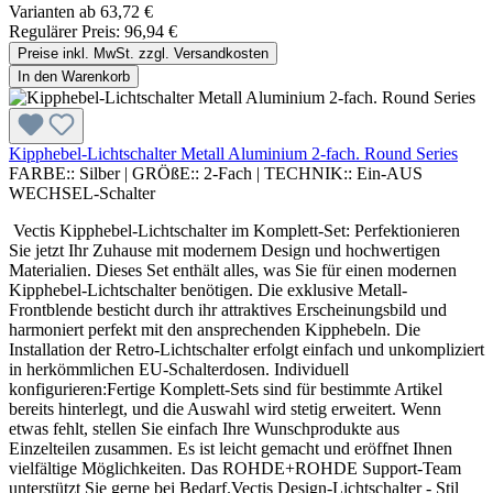
Varianten ab
63,72 €
Regulärer Preis:
96,94 €
Preise inkl. MwSt. zzgl. Versandkosten
In den Warenkorb
Kipphebel-Lichtschalter Metall Aluminium 2-fach. Round Series
FARBE::
Silber
|
GRÖßE::
2-Fach
|
TECHNIK::
Ein-AUS
WECHSEL-Schalter
Vectis Kipphebel-Lichtschalter im Komplett-Set: Perfektionieren
Sie jetzt Ihr Zuhause mit modernem Design und hochwertigen
Materialien. Dieses Set enthält alles, was Sie für einen modernen
Kipphebel-Lichtschalter benötigen. Die exklusive Metall-
Frontblende besticht durch ihr attraktives Erscheinungsbild und
harmoniert perfekt mit den ansprechenden Kipphebeln. Die
Installation der Retro-Lichtschalter erfolgt einfach und unkompliziert
in herkömmlichen EU-Schalterdosen. Individuell
konfigurieren:Fertige Komplett-Sets sind für bestimmte Artikel
bereits hinterlegt, und die Auswahl wird stetig erweitert. Wenn
etwas fehlt, stellen Sie einfach Ihre Wunschprodukte aus
Einzelteilen zusammen. Es ist leicht gemacht und eröffnet Ihnen
vielfältige Möglichkeiten. Das ROHDE+ROHDE Support-Team
unterstützt Sie gerne bei Bedarf.Vectis Design-Lichtschalter - Stil