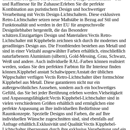
und Raffinesse für Ihr Zuhause:Erleben Sie die perfekte
Kombination aus puristischem Design und hochwertiger
Verarbeitung mit Vectis Design-Lichtschaltern. Diese exklusiven
Retro-Lichtschalter setzen neue Maßstäbe in Bezug auf Stil und
Funktionalität und werden in der EU für anspruchsvolle
Designliebhaber hergestellt, die das Besondere
schätzen.Einzigartiges Design und Materialien:Vectis Retro-
Lichtschalter mit Kipphebeln zeichnen sich durch ihr modernes und
geradliniges Design aus. Die Frontblenden bestehen aus Metall und
sind in einer Vielzahl ausgewählter Farben erhältlich, einschließlich
naturfarbenem Aluminium (silbern), Gold-Messing, Grau, Schwarz,
Weiß und andere. Auch individuelle RAL-Farben können realisiert
werden, sodass Sie den perfekten Farbton für Ihr Interieur finden
können.Kipphebel anstatt Schaltwippen:Anstatt der üblichen
Wippschalter verfügen Vectis Retro-Lichtschalter über formschöne
Kipphebel aus Metall. Diese garantieren nicht nur ein
außergewöhnliches Aussehen, sondern auch ein hochwertiges
Gefühl, das Sie bei jeder Berührung erleben werden.Vielseitigkeit
und Anpassungsfähigkeit:Vectis Kipphebel-Lichtschalter sind in
vielen verschiedenen Größen erhältlich und ermöglichen eine
perfekte Anpassung an Ihre individuellen Bedürfnisse und
Raumkonzepte. Spezielle Designs und Farben, die auf Ihre
individuellen Wünsche zugeschnitten sind, sind ebenfalls auf
Anfrage erhältlich.Exklusivität und Qualität:Vectis Kipphebel-
Lichtschalter überzeugen durch ihre exklusive Verarbeitung und ein