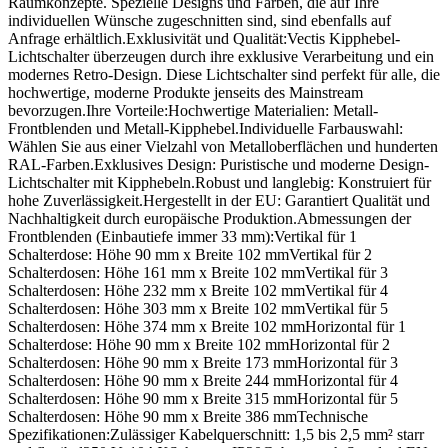
Raumkonzepte. Spezielle Designs und Farben, die auf Ihre
individuellen Wünsche zugeschnitten sind, sind ebenfalls auf
Anfrage erhältlich.Exklusivität und Qualität:Vectis Kipphebel-
Lichtschalter überzeugen durch ihre exklusive Verarbeitung und ein
modernes Retro-Design. Diese Lichtschalter sind perfekt für alle, die
hochwertige, moderne Produkte jenseits des Mainstream
bevorzugen.Ihre Vorteile:Hochwertige Materialien: Metall-
Frontblenden und Metall-Kipphebel.Individuelle Farbauswahl:
Wählen Sie aus einer Vielzahl von Metalloberflächen und hunderten
RAL-Farben.Exklusives Design: Puristische und moderne Design-
Lichtschalter mit Kipphebeln.Robust und langlebig: Konstruiert für
hohe Zuverlässigkeit.Hergestellt in der EU: Garantiert Qualität und
Nachhaltigkeit durch europäische Produktion.Abmessungen der
Frontblenden (Einbautiefe immer 33 mm):Vertikal für 1
Schalterdose: Höhe 90 mm x Breite 102 mmVertikal für 2
Schalterdosen: Höhe 161 mm x Breite 102 mmVertikal für 3
Schalterdosen: Höhe 232 mm x Breite 102 mmVertikal für 4
Schalterdosen: Höhe 303 mm x Breite 102 mmVertikal für 5
Schalterdosen: Höhe 374 mm x Breite 102 mmHorizontal für 1
Schalterdose: Höhe 90 mm x Breite 102 mmHorizontal für 2
Schalterdosen: Höhe 90 mm x Breite 173 mmHorizontal für 3
Schalterdosen: Höhe 90 mm x Breite 244 mmHorizontal für 4
Schalterdosen: Höhe 90 mm x Breite 315 mmHorizontal für 5
Schalterdosen: Höhe 90 mm x Breite 386 mmTechnische
Spezifikationen:Zulässiger Kabelquerschnitt: 1,5 bis 2,5 mm² starr