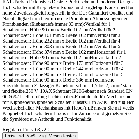
RAL-Farben.Exklusives Design: Puristische und moderne Design-
Lichtschalter mit Kipphebeln.Robust und langlebig: Konstruiert für
hohe Zuverlässigkeit.Hergestellt in der EU: Garantiert Qualität und
Nachhaltigkeit durch europäische Produktion.Abmessungen der
Frontblenden (Einbautiefe immer 33 mm):Vertikal für 1
Schalterdose: Höhe 90 mm x Breite 102 mmVertikal für 2
Schalterdosen: Höhe 161 mm x Breite 102 mmVertikal für 3
Schalterdosen: Höhe 232 mm x Breite 102 mmVertikal für 4
Schalterdosen: Höhe 303 mm x Breite 102 mmVertikal für 5
Schalterdosen: Höhe 374 mm x Breite 102 mmHorizontal für 1
Schalterdose: Höhe 90 mm x Breite 102 mmHorizontal für 2
Schalterdosen: Höhe 90 mm x Breite 173 mmHorizontal für 3
Schalterdosen: Höhe 90 mm x Breite 244 mmHorizontal für 4
Schalterdosen: Höhe 90 mm x Breite 315 mmHorizontal für 5
Schalterdosen: Höhe 90 mm x Breite 386 mmTechnische
Spezifikationen:Zulässiger Kabelquerschnitt: 1,5 bis 2,5 mm² starr
und flexibel250 V, 10AXSchutzart IP20Gebaut nach Standard EN
60 669-1Lieferumfang:Lichtschalter-Frontblende für Mechanismen
mit KipphebelnKipphebel-Schalter-Einsatz: Ein-/Aus- und zugleich
Wechselschalter. Mechanismus mit Hebel(n).Bringen Sie mit Vectis
Kipphebel-Lichtschaltern Luxus in Ihr Zuhause und genießen Sie
die Symbiose aus Ästhetik und Funktionalität.
Regulärer Preis:
63,72 €
Preise inkl. MwSt. zzgl. Versandkosten