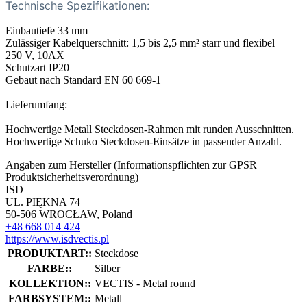
Technische Spezifikationen:
Einbautiefe 33 mm
Zulässiger Kabelquerschnitt: 1,5 bis 2,5 mm² starr und flexibel
250 V, 10AX
Schutzart IP20
Gebaut nach Standard EN 60 669-1
Lieferumfang:
Hochwertige Metall Steckdosen-Rahmen mit runden Ausschnitten.
Hochwertige Schuko Steckdosen-Einsätze in passender Anzahl.
Angaben zum Hersteller (Informationspflichten zur GPSR
Produktsicherheitsverordnung)
ISD
UL. PIĘKNA 74
50-506 WROCŁAW, Poland
+48 668 014 424
https://www.isdvectis.pl
PRODUKTART::
Steckdose
FARBE::
Silber
KOLLEKTION::
VECTIS - Metal round
FARBSYSTEM::
Metall