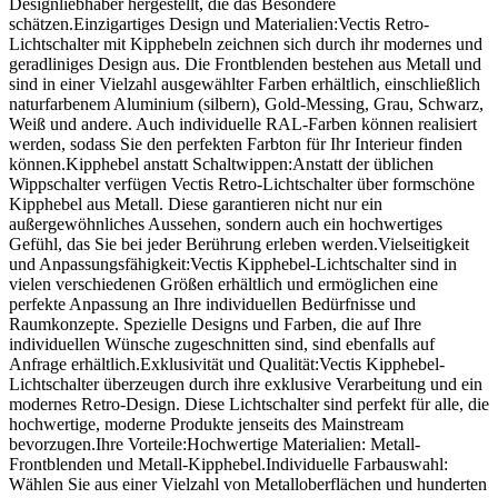
Designliebhaber hergestellt, die das Besondere
schätzen.Einzigartiges Design und Materialien:Vectis Retro-
Lichtschalter mit Kipphebeln zeichnen sich durch ihr modernes und
geradliniges Design aus. Die Frontblenden bestehen aus Metall und
sind in einer Vielzahl ausgewählter Farben erhältlich, einschließlich
naturfarbenem Aluminium (silbern), Gold-Messing, Grau, Schwarz,
Weiß und andere. Auch individuelle RAL-Farben können realisiert
werden, sodass Sie den perfekten Farbton für Ihr Interieur finden
können.Kipphebel anstatt Schaltwippen:Anstatt der üblichen
Wippschalter verfügen Vectis Retro-Lichtschalter über formschöne
Kipphebel aus Metall. Diese garantieren nicht nur ein
außergewöhnliches Aussehen, sondern auch ein hochwertiges
Gefühl, das Sie bei jeder Berührung erleben werden.Vielseitigkeit
und Anpassungsfähigkeit:Vectis Kipphebel-Lichtschalter sind in
vielen verschiedenen Größen erhältlich und ermöglichen eine
perfekte Anpassung an Ihre individuellen Bedürfnisse und
Raumkonzepte. Spezielle Designs und Farben, die auf Ihre
individuellen Wünsche zugeschnitten sind, sind ebenfalls auf
Anfrage erhältlich.Exklusivität und Qualität:Vectis Kipphebel-
Lichtschalter überzeugen durch ihre exklusive Verarbeitung und ein
modernes Retro-Design. Diese Lichtschalter sind perfekt für alle, die
hochwertige, moderne Produkte jenseits des Mainstream
bevorzugen.Ihre Vorteile:Hochwertige Materialien: Metall-
Frontblenden und Metall-Kipphebel.Individuelle Farbauswahl:
Wählen Sie aus einer Vielzahl von Metalloberflächen und hunderten