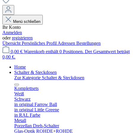
Menü schließen
Ihr Konto
Anmelden
oder
registrieren
Übersicht
Persönliches Profil
Adressen
Bestellungen
0,00 €
Warenkorb enthält 0 Positionen. Der Gesamtwert beträgt
0,00 €.
Home
Schalter & Steckdosen
Zur Kategorie Schalter & Steckdosen
Komplettsets
Weiß
Schwarz
in original Farrow Ball
in original Little Greene
in RAL Farbe
Metall
Porzellan Dreh-Schalter
Glas-Optik ROHDE+ROHDE