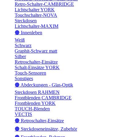
Retro-Schalter-CAMBRIDGE
Lichtschalter YORK
Touchschalter-NOVA
Steckdosen
Lichtschalter-MAXIM
🟤 Innenleben
Weiß
Schwarz
Graphit-Schwarz matt
Silber
Retroschalter-Einsätze
Schalt-Einsätze YORK
Touch-Sensoren
Sonstiges
🟤 Abdeckungen - Glas-Optik
Steckdosen RAHMEN
Frontblenden CAMBRIDGE
Frontblenden YORK
TOUCH-Blenden
VECTIS
🟤 Retroschalter-Einsätze
🟤 Steckdoseneinsätze, Zubehör