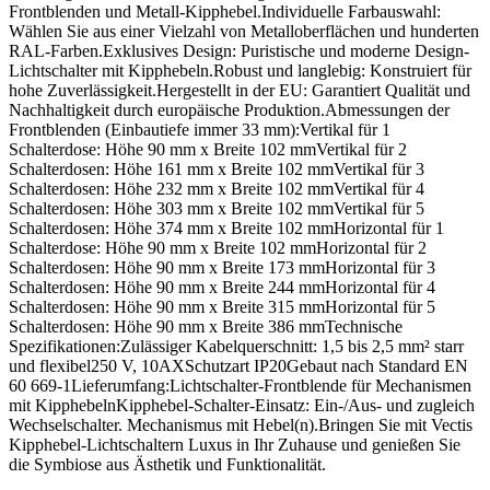
Frontblenden und Metall-Kipphebel.Individuelle Farbauswahl:
Wählen Sie aus einer Vielzahl von Metalloberflächen und hunderten
RAL-Farben.Exklusives Design: Puristische und moderne Design-
Lichtschalter mit Kipphebeln.Robust und langlebig: Konstruiert für
hohe Zuverlässigkeit.Hergestellt in der EU: Garantiert Qualität und
Nachhaltigkeit durch europäische Produktion.Abmessungen der
Frontblenden (Einbautiefe immer 33 mm):Vertikal für 1
Schalterdose: Höhe 90 mm x Breite 102 mmVertikal für 2
Schalterdosen: Höhe 161 mm x Breite 102 mmVertikal für 3
Schalterdosen: Höhe 232 mm x Breite 102 mmVertikal für 4
Schalterdosen: Höhe 303 mm x Breite 102 mmVertikal für 5
Schalterdosen: Höhe 374 mm x Breite 102 mmHorizontal für 1
Schalterdose: Höhe 90 mm x Breite 102 mmHorizontal für 2
Schalterdosen: Höhe 90 mm x Breite 173 mmHorizontal für 3
Schalterdosen: Höhe 90 mm x Breite 244 mmHorizontal für 4
Schalterdosen: Höhe 90 mm x Breite 315 mmHorizontal für 5
Schalterdosen: Höhe 90 mm x Breite 386 mmTechnische
Spezifikationen:Zulässiger Kabelquerschnitt: 1,5 bis 2,5 mm² starr
und flexibel250 V, 10AXSchutzart IP20Gebaut nach Standard EN
60 669-1Lieferumfang:Lichtschalter-Frontblende für Mechanismen
mit KipphebelnKipphebel-Schalter-Einsatz: Ein-/Aus- und zugleich
Wechselschalter. Mechanismus mit Hebel(n).Bringen Sie mit Vectis
Kipphebel-Lichtschaltern Luxus in Ihr Zuhause und genießen Sie
die Symbiose aus Ästhetik und Funktionalität.