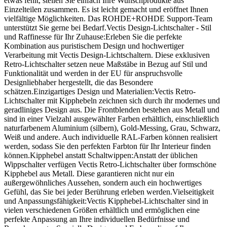
etwas fehlt, stellen Sie einfach Ihre Wunschprodukte aus
Einzelteilen zusammen. Es ist leicht gemacht und eröffnet Ihnen
vielfältige Möglichkeiten. Das ROHDE+ROHDE Support-Team
unterstützt Sie gerne bei Bedarf.Vectis Design-Lichtschalter - Stil
und Raffinesse für Ihr Zuhause:Erleben Sie die perfekte
Kombination aus puristischem Design und hochwertiger
Verarbeitung mit Vectis Design-Lichtschaltern. Diese exklusiven
Retro-Lichtschalter setzen neue Maßstäbe in Bezug auf Stil und
Funktionalität und werden in der EU für anspruchsvolle
Designliebhaber hergestellt, die das Besondere
schätzen.Einzigartiges Design und Materialien:Vectis Retro-
Lichtschalter mit Kipphebeln zeichnen sich durch ihr modernes und
geradliniges Design aus. Die Frontblenden bestehen aus Metall und
sind in einer Vielzahl ausgewählter Farben erhältlich, einschließlich
naturfarbenem Aluminium (silbern), Gold-Messing, Grau, Schwarz,
Weiß und andere. Auch individuelle RAL-Farben können realisiert
werden, sodass Sie den perfekten Farbton für Ihr Interieur finden
können.Kipphebel anstatt Schaltwippen:Anstatt der üblichen
Wippschalter verfügen Vectis Retro-Lichtschalter über formschöne
Kipphebel aus Metall. Diese garantieren nicht nur ein
außergewöhnliches Aussehen, sondern auch ein hochwertiges
Gefühl, das Sie bei jeder Berührung erleben werden.Vielseitigkeit
und Anpassungsfähigkeit:Vectis Kipphebel-Lichtschalter sind in
vielen verschiedenen Größen erhältlich und ermöglichen eine
perfekte Anpassung an Ihre individuellen Bedürfnisse und