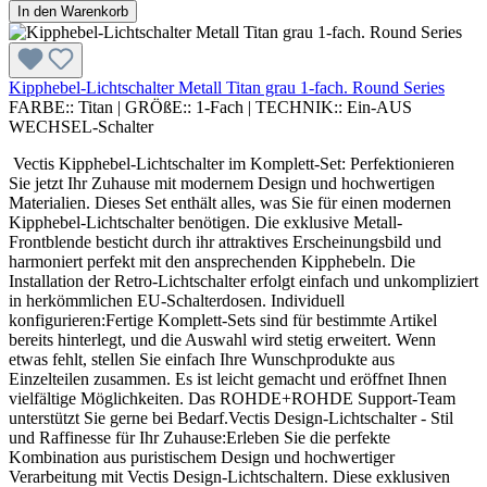
In den Warenkorb
Kipphebel-Lichtschalter Metall Titan grau 1-fach. Round Series
FARBE::
Titan
|
GRÖßE::
1-Fach
|
TECHNIK::
Ein-AUS
WECHSEL-Schalter
Vectis Kipphebel-Lichtschalter im Komplett-Set: Perfektionieren
Sie jetzt Ihr Zuhause mit modernem Design und hochwertigen
Materialien. Dieses Set enthält alles, was Sie für einen modernen
Kipphebel-Lichtschalter benötigen. Die exklusive Metall-
Frontblende besticht durch ihr attraktives Erscheinungsbild und
harmoniert perfekt mit den ansprechenden Kipphebeln. Die
Installation der Retro-Lichtschalter erfolgt einfach und unkompliziert
in herkömmlichen EU-Schalterdosen. Individuell
konfigurieren:Fertige Komplett-Sets sind für bestimmte Artikel
bereits hinterlegt, und die Auswahl wird stetig erweitert. Wenn
etwas fehlt, stellen Sie einfach Ihre Wunschprodukte aus
Einzelteilen zusammen. Es ist leicht gemacht und eröffnet Ihnen
vielfältige Möglichkeiten. Das ROHDE+ROHDE Support-Team
unterstützt Sie gerne bei Bedarf.Vectis Design-Lichtschalter - Stil
und Raffinesse für Ihr Zuhause:Erleben Sie die perfekte
Kombination aus puristischem Design und hochwertiger
Verarbeitung mit Vectis Design-Lichtschaltern. Diese exklusiven