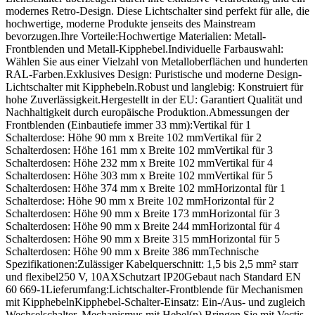
modernes Retro-Design. Diese Lichtschalter sind perfekt für alle, die
hochwertige, moderne Produkte jenseits des Mainstream
bevorzugen.Ihre Vorteile:Hochwertige Materialien: Metall-
Frontblenden und Metall-Kipphebel.Individuelle Farbauswahl:
Wählen Sie aus einer Vielzahl von Metalloberflächen und hunderten
RAL-Farben.Exklusives Design: Puristische und moderne Design-
Lichtschalter mit Kipphebeln.Robust und langlebig: Konstruiert für
hohe Zuverlässigkeit.Hergestellt in der EU: Garantiert Qualität und
Nachhaltigkeit durch europäische Produktion.Abmessungen der
Frontblenden (Einbautiefe immer 33 mm):Vertikal für 1
Schalterdose: Höhe 90 mm x Breite 102 mmVertikal für 2
Schalterdosen: Höhe 161 mm x Breite 102 mmVertikal für 3
Schalterdosen: Höhe 232 mm x Breite 102 mmVertikal für 4
Schalterdosen: Höhe 303 mm x Breite 102 mmVertikal für 5
Schalterdosen: Höhe 374 mm x Breite 102 mmHorizontal für 1
Schalterdose: Höhe 90 mm x Breite 102 mmHorizontal für 2
Schalterdosen: Höhe 90 mm x Breite 173 mmHorizontal für 3
Schalterdosen: Höhe 90 mm x Breite 244 mmHorizontal für 4
Schalterdosen: Höhe 90 mm x Breite 315 mmHorizontal für 5
Schalterdosen: Höhe 90 mm x Breite 386 mmTechnische
Spezifikationen:Zulässiger Kabelquerschnitt: 1,5 bis 2,5 mm² starr
und flexibel250 V, 10AXSchutzart IP20Gebaut nach Standard EN
60 669-1Lieferumfang:Lichtschalter-Frontblende für Mechanismen
mit KipphebelnKipphebel-Schalter-Einsatz: Ein-/Aus- und zugleich
Wechselschalter. Mechanismus mit Hebel(n).Bringen Sie mit Vectis