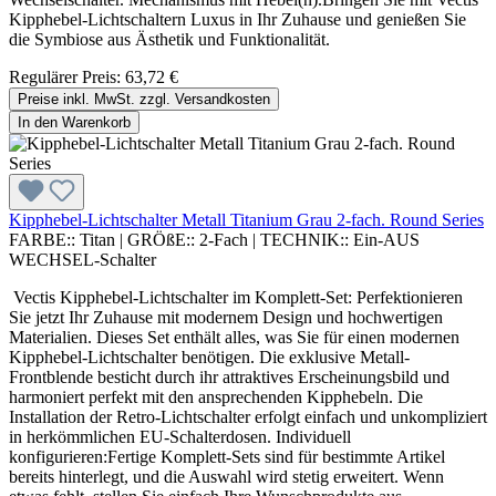
Kipphebel-Lichtschaltern Luxus in Ihr Zuhause und genießen Sie
die Symbiose aus Ästhetik und Funktionalität.
Regulärer Preis:
63,72 €
Preise inkl. MwSt. zzgl. Versandkosten
In den Warenkorb
Kipphebel-Lichtschalter Metall Titanium Grau 2-fach. Round Series
FARBE::
Titan
|
GRÖßE::
2-Fach
|
TECHNIK::
Ein-AUS
WECHSEL-Schalter
Vectis Kipphebel-Lichtschalter im Komplett-Set: Perfektionieren
Sie jetzt Ihr Zuhause mit modernem Design und hochwertigen
Materialien. Dieses Set enthält alles, was Sie für einen modernen
Kipphebel-Lichtschalter benötigen. Die exklusive Metall-
Frontblende besticht durch ihr attraktives Erscheinungsbild und
harmoniert perfekt mit den ansprechenden Kipphebeln. Die
Installation der Retro-Lichtschalter erfolgt einfach und unkompliziert
in herkömmlichen EU-Schalterdosen. Individuell
konfigurieren:Fertige Komplett-Sets sind für bestimmte Artikel
bereits hinterlegt, und die Auswahl wird stetig erweitert. Wenn