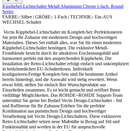
Kipphebel-Lichtschalter Metall Aluminium Chrom 1-fach. Round
Series
FARBE::
Silber
|
GRÖßE::
1-Fach
|
TECHNIK::
Ein-AUS
WECHSEL-Schalter
Vectis Kipphebel-Lichtschalter im Komplett-Set: Perfektionieren
Sie jetzt Ihr Zuhause mit modernem Design und hochwertigen
Materialien. Dieses Set enthält alles, was Sie für einen modernen
Kipphebel-Lichtschalter benötigen. Die exklusive Metall-
Frontblende besticht durch ihr attraktives Erscheinungsbild und
harmoniert perfekt mit den ansprechenden Kipphebeln. Die
Installation der Retro-Lichtschalter erfolgt einfach und unkompliziert
in herkömmlichen EU-Schalterdosen. Individuell
konfigurieren:Fertige Komplett-Sets sind für bestimmte Artikel
bereits hinterlegt, und die Auswahl wird stetig erweitert. Wenn
etwas fehlt, stellen Sie einfach Ihre Wunschprodukte aus
Einzelteilen zusammen. Es ist leicht gemacht und eröffnet Ihnen
vielfältige Möglichkeiten. Das ROHDE+ROHDE Support-Team
unterstützt Sie gerne bei Bedarf.Vectis Design-Lichtschalter - Stil
und Raffinesse für Ihr Zuhause:Erleben Sie die perfekte
Kombination aus puristischem Design und hochwertiger
Verarbeitung mit Vectis Design-Lichtschaltern. Diese exklusiven
Retro-Lichtschalter setzen neue Maßstäbe in Bezug auf Stil und
Funktionalität und werden in der EU für anspruchsvolle