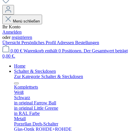
Menü schließen
Ihr Konto
Anmelden
oder
registrieren
Übersicht
Persönliches Profil
Adressen
Bestellungen
0,00 €
Warenkorb enthält 0 Positionen. Der Gesamtwert beträgt
0,00 €.
Home
Schalter & Steckdosen
Zur Kategorie Schalter & Steckdosen
Komplettsets
Weiß
Schwarz
in original Farrow Ball
in original Little Greene
in RAL Farbe
Metall
Porzellan Dreh-Schalter
Glas-Optik ROHDE+ROHDE