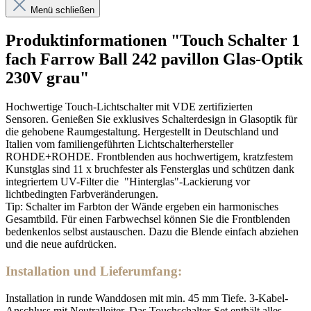
Menü schließen
Produktinformationen "Touch Schalter 1
fach Farrow Ball 242 pavillon Glas-Optik
230V grau"
Hochwertige Touch-Lichtschalter mit VDE zertifizierten
Sensoren. Genießen Sie exklusives Schalterdesign in Glasoptik für
die gehobene Raumgestaltung. Hergestellt in Deutschland und
Italien vom familiengeführten Lichtschalterhersteller
ROHDE+ROHDE.
Frontblenden aus hochwertigem, kratzfestem
Kunstglas sind 11 x bruchfester als Fensterglas und schützen dank
integriertem UV-Filter die "Hinterglas"-Lackierung vor
lichtbedingten Farbveränderungen.
Tip: Schalter im Farbton der Wände ergeben ein harmonisches
Gesamtbild. Für einen Farbwechsel können Sie die Frontblenden
bedenkenlos selbst austauschen. Dazu die Blende einfach abziehen
und die neue aufdrücken.
Installation und Lieferumfang:
Installation in runde Wanddosen mit min. 45 mm Tiefe. 3-Kabel-
Anschluss mit Neutralleiter. Das Touchschalter-Set enthält alles