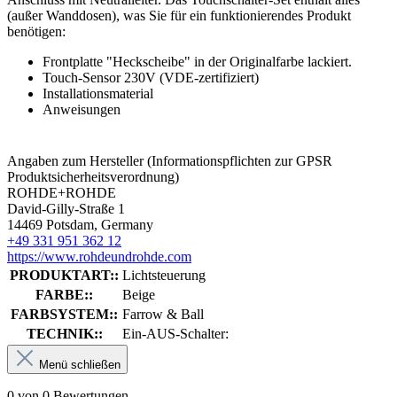
(außer Wanddosen), was Sie für ein funktionierendes Produkt
benötigen:
Frontplatte "Heckscheibe" in der Originalfarbe lackiert.
Touch-Sensor 230V (VDE-zertifiziert)
Installationsmaterial
Anweisungen
Angaben zum Hersteller (Informationspflichten zur GPSR
Produktsicherheitsverordnung)
ROHDE+ROHDE
David-Gilly-Straße 1
14469 Potsdam, Germany
+49 331 951 362 12
https://www.rohdeundrohde.com
PRODUKTART::
Lichtsteuerung
FARBE::
Beige
FARBSYSTEM::
Farrow & Ball
TECHNIK::
Ein-AUS-Schalter:
Menü schließen
0 von 0 Bewertungen