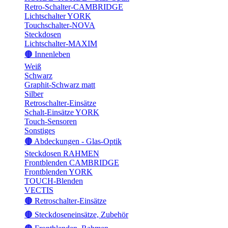
Retro-Schalter-CAMBRIDGE
Lichtschalter YORK
Touchschalter-NOVA
Steckdosen
Lichtschalter-MAXIM
🟤 Innenleben
Weiß
Schwarz
Graphit-Schwarz matt
Silber
Retroschalter-Einsätze
Schalt-Einsätze YORK
Touch-Sensoren
Sonstiges
🟤 Abdeckungen - Glas-Optik
Steckdosen RAHMEN
Frontblenden CAMBRIDGE
Frontblenden YORK
TOUCH-Blenden
VECTIS
🟤 Retroschalter-Einsätze
🟤 Steckdoseneinsätze, Zubehör