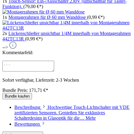
1x
Touch-Sensor: Ein-/Ausschalter 230V (umschaltbar für Taster-
Funktion).
(79,00 €*)
1x
Montagerahmen für Ø 60 mm Wanddose
(0,99 €*)
2x
Lückenschließer unsichtbar 1/4M innerhalb von Montagerahmen
442TC13R
(0,99 €*)
-->
Kommentarfeld:
Sofort verfügbar, Lieferzeit: 2-3 Wochen
Bundle Preis: 171,71 €
*
Bundle kaufen
Beschreibung
Hochwertige Touch-Lichtschalter mit VDE
zertifizierten Sensoren. Genießen Sie exklusives
Schalterdesign in Glasoptik für die…
Mehr
Bewertungen