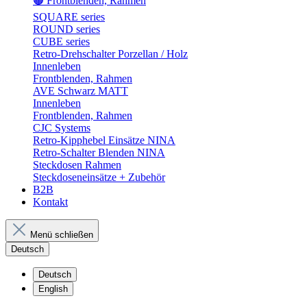
🟤 Frontblenden, Rahmen
SQUARE series
ROUND series
CUBE series
Retro-Drehschalter Porzellan / Holz
Innenleben
Frontblenden, Rahmen
AVE Schwarz MATT
Innenleben
Frontblenden, Rahmen
CJC Systems
Retro-Kipphebel Einsätze NINA
Retro-Schalter Blenden NINA
Steckdosen Rahmen
Steckdoseneinsätze + Zubehör
B2B
Kontakt
Menü schließen
Deutsch
Deutsch
English