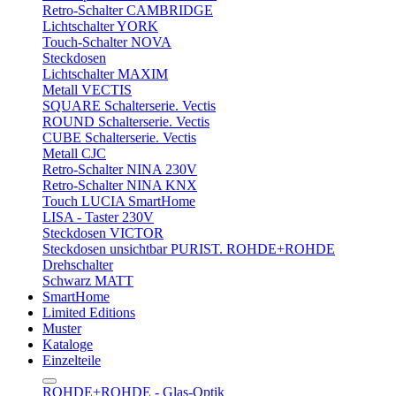
Retro-Schalter CAMBRIDGE
Lichtschalter YORK
Touch-Schalter NOVA
Steckdosen
Lichtschalter MAXIM
Metall VECTIS
SQUARE Schalterserie. Vectis
ROUND Schalterserie. Vectis
CUBE Schalterserie. Vectis
Metall CJC
Retro-Schalter NINA 230V
Retro-Schalter NINA KNX
Touch LUCIA SmartHome
LISA - Taster 230V
Steckdosen VICTOR
Steckdosen unsichtbar PURIST. ROHDE+ROHDE
Drehschalter
Schwarz MATT
SmartHome
Limited Editions
Muster
Kataloge
Einzelteile
ROHDE+ROHDE - Glas-Optik