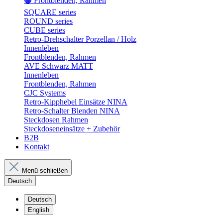
🟤 Frontblenden, Rahmen
SQUARE series
ROUND series
CUBE series
Retro-Drehschalter Porzellan / Holz
Innenleben
Frontblenden, Rahmen
AVE Schwarz MATT
Innenleben
Frontblenden, Rahmen
CJC Systems
Retro-Kipphebel Einsätze NINA
Retro-Schalter Blenden NINA
Steckdosen Rahmen
Steckdoseneinsätze + Zubehör
B2B
Kontakt
Menü schließen
Deutsch
Deutsch
English