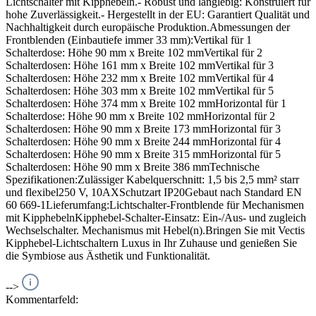
Lichtschalter mit Kipphebeln.- Robust und langlebig: Konstruiert für
hohe Zuverlässigkeit.- Hergestellt in der EU: Garantiert Qualität und
Nachhaltigkeit durch europäische Produktion.Abmessungen der
Frontblenden (Einbautiefe immer 33 mm):Vertikal für 1
Schalterdose: Höhe 90 mm x Breite 102 mmVertikal für 2
Schalterdosen: Höhe 161 mm x Breite 102 mmVertikal für 3
Schalterdosen: Höhe 232 mm x Breite 102 mmVertikal für 4
Schalterdosen: Höhe 303 mm x Breite 102 mmVertikal für 5
Schalterdosen: Höhe 374 mm x Breite 102 mmHorizontal für 1
Schalterdose: Höhe 90 mm x Breite 102 mmHorizontal für 2
Schalterdosen: Höhe 90 mm x Breite 173 mmHorizontal für 3
Schalterdosen: Höhe 90 mm x Breite 244 mmHorizontal für 4
Schalterdosen: Höhe 90 mm x Breite 315 mmHorizontal für 5
Schalterdosen: Höhe 90 mm x Breite 386 mmTechnische
Spezifikationen:Zulässiger Kabelquerschnitt: 1,5 bis 2,5 mm² starr
und flexibel250 V, 10AXSchutzart IP20Gebaut nach Standard EN
60 669-1Lieferumfang:Lichtschalter-Frontblende für Mechanismen
mit KipphebelnKipphebel-Schalter-Einsatz: Ein-/Aus- und zugleich
Wechselschalter. Mechanismus mit Hebel(n).Bringen Sie mit Vectis
Kipphebel-Lichtschaltern Luxus in Ihr Zuhause und genießen Sie
die Symbiose aus Ästhetik und Funktionalität.
-->
Kommentarfeld: