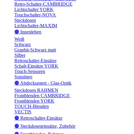
Retro-Schalter-CAMBRIDGE
Lichtschalter YORK
Touchschalter-NOVA
Steckdosen
Lichtschalter-MAXIM
🟤 Innenleben
Weiß
Schwarz
Graphit-Schwarz matt
Silber
Retroschalter-Einsätze
Schalt-Einsätze YORK
Touch-Sensoren
Sonstiges
🟤 Abdeckungen - Glas-Optik
Steckdosen RAHMEN
Frontblenden CAMBRIDGE
Frontblenden YORK
TOUCH-Blenden
VECTIS
🟤 Retroschalter-Einsätze
🟤 Steckdoseneinsätze, Zubehör