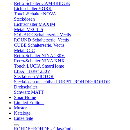
Retro-Schalter CAMBRIDGE
Lichtschalter YORK
Touch-Schalter NOVA
Steckdosen
Lichtschalter MAXIM
Metall VECTIS
SQUARE Schalterserie. Vectis
ROUND Schalterserie. Vectis
CUBE Schalterserie. Vectis
Metall CJC
Retro-Schalter NINA 230V
Retro-Schalter NINA KNX
Touch LUCIA SmartHome
LISA - Taster 230V
Steckdosen VICTOR
Steckdosen unsichtbar PURIST. ROHDE+ROHDE
Drehschalter
Schwarz MATT
SmartHome
Limited Editions
Muster
Kataloge
Einzelteile
ROHDE+ROHDE - Glas-Optik