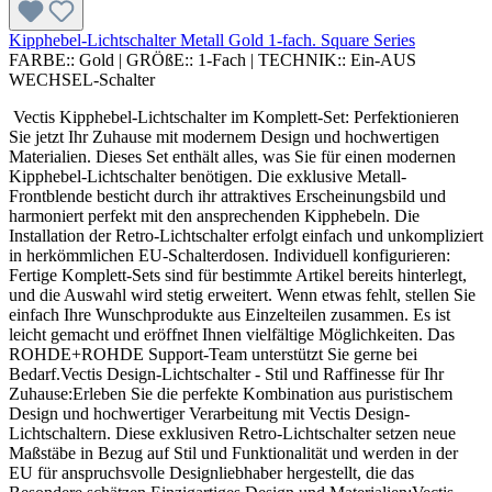
Kipphebel-Lichtschalter Metall Gold 1-fach. Square Series
FARBE::
Gold
|
GRÖßE::
1-Fach
|
TECHNIK::
Ein-AUS
WECHSEL-Schalter
Vectis Kipphebel-Lichtschalter im Komplett-Set: Perfektionieren
Sie jetzt Ihr Zuhause mit modernem Design und hochwertigen
Materialien. Dieses Set enthält alles, was Sie für einen modernen
Kipphebel-Lichtschalter benötigen. Die exklusive Metall-
Frontblende besticht durch ihr attraktives Erscheinungsbild und
harmoniert perfekt mit den ansprechenden Kipphebeln. Die
Installation der Retro-Lichtschalter erfolgt einfach und unkompliziert
in herkömmlichen EU-Schalterdosen. Individuell konfigurieren:
Fertige Komplett-Sets sind für bestimmte Artikel bereits hinterlegt,
und die Auswahl wird stetig erweitert. Wenn etwas fehlt, stellen Sie
einfach Ihre Wunschprodukte aus Einzelteilen zusammen. Es ist
leicht gemacht und eröffnet Ihnen vielfältige Möglichkeiten. Das
ROHDE+ROHDE Support-Team unterstützt Sie gerne bei
Bedarf.Vectis Design-Lichtschalter - Stil und Raffinesse für Ihr
Zuhause:Erleben Sie die perfekte Kombination aus puristischem
Design und hochwertiger Verarbeitung mit Vectis Design-
Lichtschaltern. Diese exklusiven Retro-Lichtschalter setzen neue
Maßstäbe in Bezug auf Stil und Funktionalität und werden in der
EU für anspruchsvolle Designliebhaber hergestellt, die das