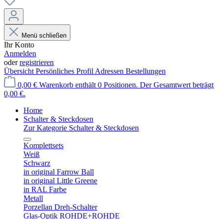
Menü schließen
Ihr Konto
Anmelden
oder
registrieren
Übersicht
Persönliches Profil
Adressen
Bestellungen
0,00 €
Warenkorb enthält 0 Positionen. Der Gesamtwert beträgt
0,00 €.
Home
Schalter & Steckdosen
Zur Kategorie Schalter & Steckdosen
Komplettsets
Weiß
Schwarz
in original Farrow Ball
in original Little Greene
in RAL Farbe
Metall
Porzellan Dreh-Schalter
Glas-Optik ROHDE+ROHDE