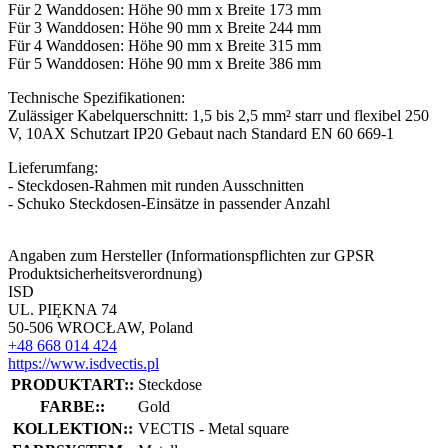
Für 2 Wanddosen: Höhe 90 mm x Breite 173 mm
Für 3 Wanddosen: Höhe 90 mm x Breite 244 mm
Für 4 Wanddosen: Höhe 90 mm x Breite 315 mm
Für 5 Wanddosen: Höhe 90 mm x Breite 386 mm
Technische Spezifikationen:
Zulässiger Kabelquerschnitt: 1,5 bis 2,5 mm² starr und flexibel 250
V, 10AX Schutzart IP20 Gebaut nach Standard EN 60 669-1
Lieferumfang:
- Steckdosen-Rahmen mit runden Ausschnitten
- Schuko Steckdosen-Einsätze in passender Anzahl
Angaben zum Hersteller (Informationspflichten zur GPSR
Produktsicherheitsverordnung)
ISD
UL. PIĘKNA 74
50-506 WROCŁAW, Poland
+48 668 014 424
https://www.isdvectis.pl
PRODUKTART::
Steckdose
FARBE::
Gold
KOLLEKTION::
VECTIS - Metal square