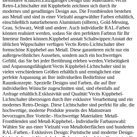
Besondere schätzen.Einzigartiges Design und Materialien:Vectis
Retro-Lichtschalter mit Kipphebeln zeichnen sich durch ihr
modernes und geradliniges Design aus. Die Frontblenden bestehen
aus Metall und sind in einer Vielzahl ausgewählter Farben erhältlich,
einschließlich naturfarbenem Aluminium (silbern), Gold-Messing,
Grau, Schwarz, Weiß und andere. Auch individuelle RAL-Farben
können realisiert werden, sodass Sie den perfekten Farbton für Ihr
Interieur finden können.Kipphebel anstatt Schaltwippen:Anstatt der
üblichen Wippschalter verfügen Vectis Retro-Lichtschalter über
formschöne Kipphebel aus Metall. Diese garantieren nicht nur ein
außergewöhnliches Aussehen, sondern auch ein hochwertiges
Gefühl, das Sie bei jeder Berührung erleben werden.Vielseitigkeit
und Anpassungsfähigkeit:Vectis Kipphebel-Lichtschalter sind in
vielen verschiedenen Größen erhältlich und ermöglichen eine
perfekte Anpassung an Ihre individuellen Bedürfnisse und
Raumkonzepte. Spezielle Designs und Farben, die auf Ihre
individuellen Wünsche zugeschnitten sind, sind ebenfalls auf
Anfrage erhältlich.Exklusivität und Qualität:'Vectis Kipphebel-
Lichtschalter überzeugen durch ihre exklusive Verarbeitung und ein
modernes Retro-Design. Diese Lichtschalter sind perfekt für alle, die
hochwertige, moderne Produkte jenseits des Mainstream
bevorzugen.Ihre Vorteile:- Hochwertige Materialien: Metall-
Frontblenden und Metall-Kipphebel.- Individuelle Farbauswahl:
Wählen Sie aus einer Vielzahl von Metalloberflächen und hunderten
RAL-Farben.- Exklusives Design: Puristische und moderne Design-