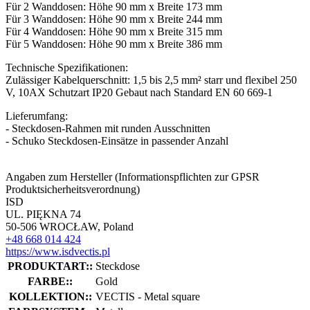
Für 2 Wanddosen: Höhe 90 mm x Breite 173 mm
Für 3 Wanddosen: Höhe 90 mm x Breite 244 mm
Für 4 Wanddosen: Höhe 90 mm x Breite 315 mm
Für 5 Wanddosen: Höhe 90 mm x Breite 386 mm
Technische Spezifikationen:
Zulässiger Kabelquerschnitt: 1,5 bis 2,5 mm² starr und flexibel 250
V, 10AX Schutzart IP20 Gebaut nach Standard EN 60 669-1
Lieferumfang:
- Steckdosen-Rahmen mit runden Ausschnitten
- Schuko Steckdosen-Einsätze in passender Anzahl
Angaben zum Hersteller (Informationspflichten zur GPSR
Produktsicherheitsverordnung)
ISD
UL. PIĘKNA 74
50-506 WROCŁAW, Poland
+48 668 014 424
https://www.isdvectis.pl
PRODUKTART::
Steckdose
FARBE::
Gold
KOLLEKTION::
VECTIS - Metal square