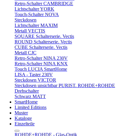
Retro-Schalter CAMBRIDGE
Lichtschalter YORK
Touch-Schalter NOVA
Steckdosen
Lichtschalter MAXIM
Metall VECTIS
SQUARE Schalterserie. Vectis
ROUND Schalterserie. Vectis
CUBE Schalterserie. Vectis
Metall CJC
Retro-Schalter NINA 230V
Retro-Schalter NINA KNX
Touch LUCIA SmartHome
LISA - Taster 230V
Steckdosen VICTOR
Steckdosen unsichtbar PURIST. ROHDE+ROHDE
Drehschalter
Schwarz MATT
SmartHome
Limited Editions
Muster
Kataloge
Einzelteile
ROHDE+ROHDE - Glas-Optik