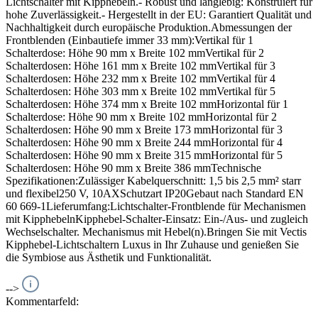
Lichtschalter mit Kipphebeln.- Robust und langlebig: Konstruiert für
hohe Zuverlässigkeit.- Hergestellt in der EU: Garantiert Qualität und
Nachhaltigkeit durch europäische Produktion.Abmessungen der
Frontblenden (Einbautiefe immer 33 mm):Vertikal für 1
Schalterdose: Höhe 90 mm x Breite 102 mmVertikal für 2
Schalterdosen: Höhe 161 mm x Breite 102 mmVertikal für 3
Schalterdosen: Höhe 232 mm x Breite 102 mmVertikal für 4
Schalterdosen: Höhe 303 mm x Breite 102 mmVertikal für 5
Schalterdosen: Höhe 374 mm x Breite 102 mmHorizontal für 1
Schalterdose: Höhe 90 mm x Breite 102 mmHorizontal für 2
Schalterdosen: Höhe 90 mm x Breite 173 mmHorizontal für 3
Schalterdosen: Höhe 90 mm x Breite 244 mmHorizontal für 4
Schalterdosen: Höhe 90 mm x Breite 315 mmHorizontal für 5
Schalterdosen: Höhe 90 mm x Breite 386 mmTechnische
Spezifikationen:Zulässiger Kabelquerschnitt: 1,5 bis 2,5 mm² starr
und flexibel250 V, 10AXSchutzart IP20Gebaut nach Standard EN
60 669-1Lieferumfang:Lichtschalter-Frontblende für Mechanismen
mit KipphebelnKipphebel-Schalter-Einsatz: Ein-/Aus- und zugleich
Wechselschalter. Mechanismus mit Hebel(n).Bringen Sie mit Vectis
Kipphebel-Lichtschaltern Luxus in Ihr Zuhause und genießen Sie
die Symbiose aus Ästhetik und Funktionalität.
-->
Kommentarfeld: