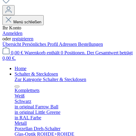
Menü schließen
Ihr Konto
Anmelden
oder
registrieren
Übersicht
Persönliches Profil
Adressen
Bestellungen
0,00 €
Warenkorb enthält 0 Positionen. Der Gesamtwert beträgt
0,00 €.
Home
Schalter & Steckdosen
Zur Kategorie Schalter & Steckdosen
Komplettsets
Weiß
Schwarz
in original Farrow Ball
in original Little Greene
in RAL Farbe
Metall
Porzellan Dreh-Schalter
Glas-Optik ROHDE+ROHDE