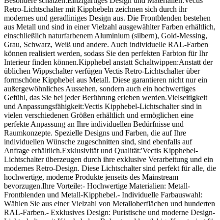
Besondere schätzen.Einzigartiges Design und Materialien:Vectis
Retro-Lichtschalter mit Kipphebeln zeichnen sich durch ihr
modernes und geradliniges Design aus. Die Frontblenden bestehen
aus Metall und sind in einer Vielzahl ausgewählter Farben erhältlich,
einschließlich naturfarbenem Aluminium (silbern), Gold-Messing,
Grau, Schwarz, Weiß und andere. Auch individuelle RAL-Farben
können realisiert werden, sodass Sie den perfekten Farbton für Ihr
Interieur finden können.Kipphebel anstatt Schaltwippen:Anstatt der
üblichen Wippschalter verfügen Vectis Retro-Lichtschalter über
formschöne Kipphebel aus Metall. Diese garantieren nicht nur ein
außergewöhnliches Aussehen, sondern auch ein hochwertiges
Gefühl, das Sie bei jeder Berührung erleben werden.Vielseitigkeit
und Anpassungsfähigkeit:Vectis Kipphebel-Lichtschalter sind in
vielen verschiedenen Größen erhältlich und ermöglichen eine
perfekte Anpassung an Ihre individuellen Bedürfnisse und
Raumkonzepte. Spezielle Designs und Farben, die auf Ihre
individuellen Wünsche zugeschnitten sind, sind ebenfalls auf
Anfrage erhältlich.Exklusivität und Qualität:'Vectis Kipphebel-
Lichtschalter überzeugen durch ihre exklusive Verarbeitung und ein
modernes Retro-Design. Diese Lichtschalter sind perfekt für alle, die
hochwertige, moderne Produkte jenseits des Mainstream
bevorzugen.Ihre Vorteile:- Hochwertige Materialien: Metall-
Frontblenden und Metall-Kipphebel.- Individuelle Farbauswahl:
Wählen Sie aus einer Vielzahl von Metalloberflächen und hunderten
RAL-Farben.- Exklusives Design: Puristische und moderne Design-