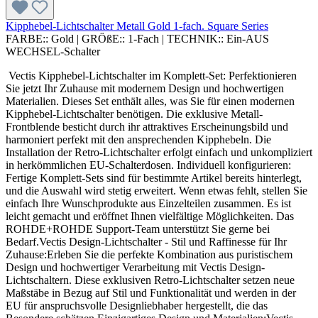
Kipphebel-Lichtschalter Metall Gold 1-fach. Square Series
FARBE::
Gold
|
GRÖßE::
1-Fach
|
TECHNIK::
Ein-AUS
WECHSEL-Schalter
Vectis Kipphebel-Lichtschalter im Komplett-Set: Perfektionieren
Sie jetzt Ihr Zuhause mit modernem Design und hochwertigen
Materialien. Dieses Set enthält alles, was Sie für einen modernen
Kipphebel-Lichtschalter benötigen. Die exklusive Metall-
Frontblende besticht durch ihr attraktives Erscheinungsbild und
harmoniert perfekt mit den ansprechenden Kipphebeln. Die
Installation der Retro-Lichtschalter erfolgt einfach und unkompliziert
in herkömmlichen EU-Schalterdosen. Individuell konfigurieren:
Fertige Komplett-Sets sind für bestimmte Artikel bereits hinterlegt,
und die Auswahl wird stetig erweitert. Wenn etwas fehlt, stellen Sie
einfach Ihre Wunschprodukte aus Einzelteilen zusammen. Es ist
leicht gemacht und eröffnet Ihnen vielfältige Möglichkeiten. Das
ROHDE+ROHDE Support-Team unterstützt Sie gerne bei
Bedarf.Vectis Design-Lichtschalter - Stil und Raffinesse für Ihr
Zuhause:Erleben Sie die perfekte Kombination aus puristischem
Design und hochwertiger Verarbeitung mit Vectis Design-
Lichtschaltern. Diese exklusiven Retro-Lichtschalter setzen neue
Maßstäbe in Bezug auf Stil und Funktionalität und werden in der
EU für anspruchsvolle Designliebhaber hergestellt, die das