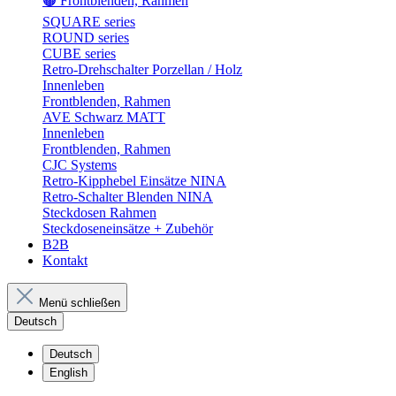
🟤 Frontblenden, Rahmen
SQUARE series
ROUND series
CUBE series
Retro-Drehschalter Porzellan / Holz
Innenleben
Frontblenden, Rahmen
AVE Schwarz MATT
Innenleben
Frontblenden, Rahmen
CJC Systems
Retro-Kipphebel Einsätze NINA
Retro-Schalter Blenden NINA
Steckdosen Rahmen
Steckdoseneinsätze + Zubehör
B2B
Kontakt
Menü schließen
Deutsch
Deutsch
English