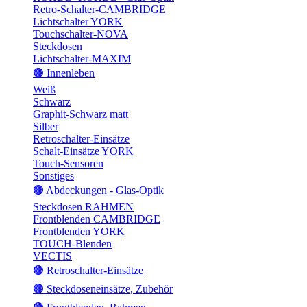
Retro-Schalter-CAMBRIDGE
Lichtschalter YORK
Touchschalter-NOVA
Steckdosen
Lichtschalter-MAXIM
🟤 Innenleben
Weiß
Schwarz
Graphit-Schwarz matt
Silber
Retroschalter-Einsätze
Schalt-Einsätze YORK
Touch-Sensoren
Sonstiges
🟤 Abdeckungen - Glas-Optik
Steckdosen RAHMEN
Frontblenden CAMBRIDGE
Frontblenden YORK
TOUCH-Blenden
VECTIS
🟤 Retroschalter-Einsätze
🟤 Steckdoseneinsätze, Zubehör